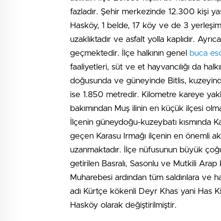
fazladır. Şehir merkezinde 12.300 kişi y
Hasköy, 1 belde, 17 köy ve de 3 yerleşim
uzaklıktadır ve asfalt yolla kaplıdır. Ayrı
geçmektedir. İlçe halkının genel
buca es
faaliyetleri, süt ve et hayvancılığı da ha
doğusunda ve güneyinde Bitlis, kuzeyinde
ise 1.850 metredir. Kilometre kareye yak
bakımından Muş ilinin en küçük ilçesi olm
İlçenin güneydoğu-kuzeybatı kısmında K
geçen Karasu Irmağı ilçenin en önemli ak
uzanmaktadır. İlçe nüfusunun büyük çoğ
getirilen Basralı, Sasonlu ve Mutkili Arap
Muharebesi ardından tüm saldırılara ve haçl
adı Kürtçe kökenli Deyr Khas yani Has K
Hasköy olarak değiştirilmiştir.