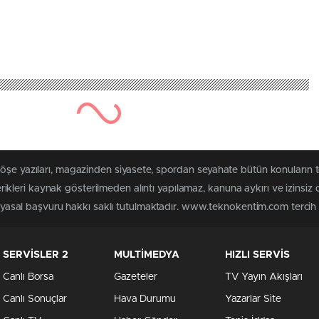
 köşe yazıları, magazinden siyasete, spordan seyahate bütün konuları
leri kaynak gösterilmeden alıntı yapılamaz, kanuna aykırı ve izinsiz
n yasal başvuru hakkı saklı tutulmaktadır. www.teknokentim.com tercih e
SERVİSLER 2
MULTİMEDYA
HIZLI SERVİS
Canlı Borsa
Gazeteler
TV Yayın Akışları
Canlı Sonuçlar
Hava Durumu
Yazarlar Site