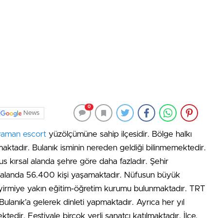
0
News
yaman escort
yüzölçümüne sahip ilçesidir. Bölge halkı
ktadır. Bulanık isminin nereden geldiği bilinmemektedir.
fus kırsal alanda şehre göre daha fazladır. Şehir
l alanda 56.400 kişi yaşamaktadır. Nüfusun büyük
a yirmiye yakın eğitim-öğretim kurumu bulunmaktadır. TRT
ulanık’a gelerek dinleti yapmaktadır. Ayrıca her yıl
tedir. Festivale birçok yerli sanatçı katılmaktadır. İlçe,