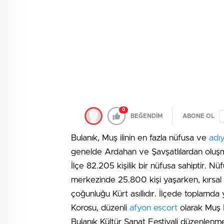
0
BEĞENDİM
ABONE OL
Bulanık, Muş ilinin en fazla nüfusa ve
adı
genelde Ardahan ve Şavşatlılardan oluşma
İlçe 82.205 kişilik bir nüfusa sahiptir. Nü
merkezinde 25.800 kişi yaşarken, kırsa
çoğunluğu Kürt asıllıdır. İlçede toplamd
Korosu, düzenli
afyon escort
olarak Muş B
Bulanık Kültür Sanat Festivali düzenlenmek