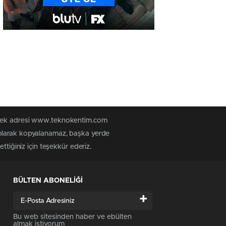
n tek adresi www.teknokentim.com
 olarak kopyalanamaz, başka yerde
ttiğiniz için teşekkür ederiz.
BÜLTEN ABONELİĞİ
+
Bu web sitesinden haber ve ebülten
almak istiyorum