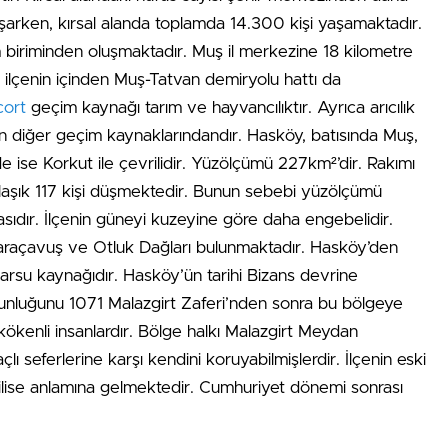
aşarken, kırsal alanda toplamda 14.300 kişi yaşamaktadır.
 biriminden oluşmaktadır. Muş il merkezine 18 kilometre
ca ilçenin içinden Muş-Tatvan demiryolu hattı da
cort
geçim kaynağı tarım ve hayvancılıktır. Ayrıca arıcılık
lkın diğer geçim kaynaklarındandır. Hasköy, batısında Muş,
 ise Korkut ile çevrilidir. Yüzölçümü 227km²’dir. Rakımı
laşık 117 kişi düşmektedir. Bunun sebebi yüzölçümü
asıdır. İlçenin güneyi kuzeyine göre daha engebelidir.
araçavuş ve Otluk Dağları bulunmaktadır. Hasköy’den
arsu kaynağıdır. Hasköy’ün tarihi Bizans devrine
unluğunu 1071 Malazgirt Zaferi’nden sonra bu bölgeye
 kökenli insanlardır. Bölge halkı Malazgirt Meydan
ı seferlerine karşı kendini koruyabilmişlerdir. İlçenin eski
ilise anlamına gelmektedir. Cumhuriyet dönemi sonrası