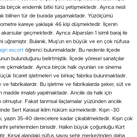
a birçok endemik bitki türü yetişmektedir. Ayrıca nesli
arak bilinen tür de burada yaşamaktadır. Yüzölçümü
lometre kareye yaklaşık 46 kişi düşmektedir. İlçenin
akarsular geçmektedir. Ayrıca Alparslan 1 isimli baraj ile
imi uğramıştır. Bulanık, Muş’un en büyük ve en çok nüfusa
agri escort
öğrenci bulunmaktadır. Bu nedenle ilçede
un bulunduğunu belirtmiştik. İlçede yöresel sanatçılar
ere çıkmaktadır. Ayrıca birçok halk oyunları ve sinema
küçük ticaret işletmeleri ve birkaç fabrika bulunmaktadır.
ve fabrikalardır. Bu işletme ve fabrikalarda şeker, süt ve
m madde imalatı yapılmaktadır. Arıcılık da halk için
 olmuştur. Fakat tarımsal ilaçlamalar yüzünden arıcılık
sinde Sert Karasal iklim hüküm sürmektedir. Kışın -30
ı, yazın 35-40 derecelere kadar çıkabilmektedir. Kışın çok
ihi şehirlerinden birisidir. Halkın büyük çoğunluğu Kürt
hiptir. Kırsal alandaki nüfus sayısı şehir merkezinden daha