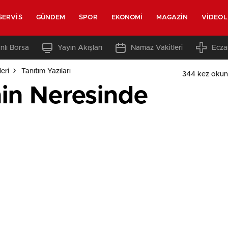
SERVIS
GÜNDEM
SPOR
EKONOMI
MAGAZIN
VIDEO
nlı Borsa
Yayın Akışları
Namaz Vakitleri
Ecza
eri
Tanıtım Yazıları
344 kez okun
nin Neresinde