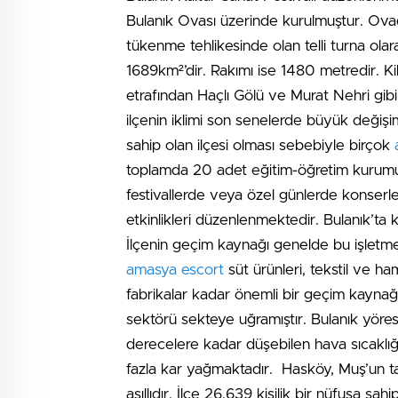
Bulanık Ovası üzerinde kurulmuştur. Ovad
tükenme tehlikesinde olan telli turna ol
1689km²’dir. Rakımı ise 1480 metredir. Ki
etrafından Haçlı Gölü ve Murat Nehri gibi 
ilçenin iklimi son senelerde büyük değiş
sahip olan ilçesi olması sebebiyle birçok
toplamda 20 adet eğitim-öğretim kurumun
festivallerde veya özel günlerde konserl
etkinlikleri düzenlenmektedir. Bulanık’ta 
İlçenin geçim kaynağı genelde bu işletme 
amasya escort
süt ürünleri, tekstil ve ha
fabrikalar kadar önemli bir geçim kaynağı
sektörü sekteye uğramıştır. Bulanık yöre
derecelere kadar düşebilen hava sıcaklığ
fazla kar yağmaktadır. Hasköy, Muş’un tar
asıllıdır. İlçe 26.639 kişilik bir nüfusa sa