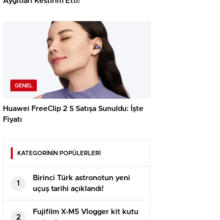
Aygıtları Kestirim Etti!
GENEL
Huawei FreeClip 2 S Satışa Sunuldu: İşte
Fiyatı
KATEGORİNİN POPÜLERLERİ
Birinci Türk astronotun yeni
1
uçuş tarihi açıklandı!
Fujifilm X-M5 Vlogger kit kutu
2