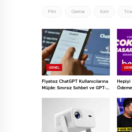
Film
Openaı
Süre
Tica
GENEL
GEN
Fiyatsız ChatGPT Kullanıcılarına
Hepiyi 
Müjde: Sınırsız Sohbet ve GPT-
Ödeme 
5.6 Geldi
Geçirdi