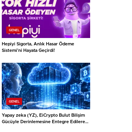
GENEL
Hepiyi Sigorta, Anlık Hasar Ödeme
Sistemi’ni Hayata Geçirdi!
GENEL
Yapay zeka (YZ), EiCrypto Bulut Bilişim
Gücüyle Derinlemesine Entegre Edilerek,
Türklerin Ayda 12.120 Dolar Pasif Gelir