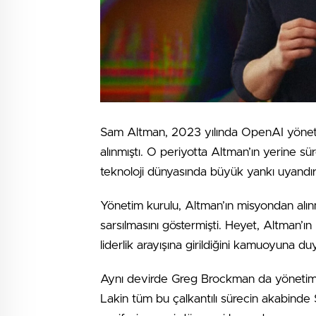
Sam Altman, 2023 yılında OpenAI yönetim
alınmıştı. O periyotta Altman’ın yerine s
teknoloji dünyasında büyük yankı uyandır
Yönetim kurulu, Altman’ın misyondan alı
sarsılmasını göstermişti. Heyet, Altman’ı
liderlik arayışına girildiğini kamuoyuna d
Aynı devirde Greg Brockman da yönetim ku
Lakin tüm bu çalkantılı sürecin akabind