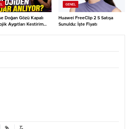
EL
GENEL
use Doğan Gözü Kapalı
Huawei FreeClip 2 S Satışa
jik Aygıtları Kestirim
Sunuldu: İşte Fiyatı