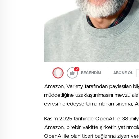
0
BEĞENDİM
ABONE OL
Amazon, Variety tarafından paylaşılan bi
müddetliğine uzaklaştırılmasını mevzu alan 
evresi neredeyse tamamlanan sinema, Amazon
Kasım 2025 tarihinde OpenAI ile 38 milya
Amazon, birebir vakitte şirketin yatırımcıl
OpenAI ile olan ticari bağlarına ziyan ver