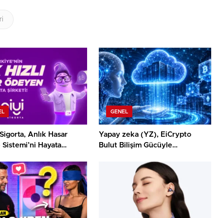
ri
EL
GENEL
Sigorta, Anlık Hasar
Yapay zeka (YZ), EiCrypto
Sistemi’ni Hayata
Bulut Bilişim Gücüyle
!
Derinlemesine Entegre
Edilerek, Türklerin Ayda 12.120
Dolar Pasif Gelir Elde
Etmelerine Basitçe Yardımcı
Oluyor