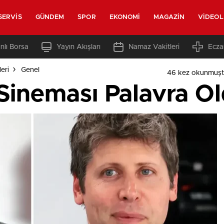
SERVIS
GÜNDEM
SPOR
EKONOMI
MAGAZIN
VIDEO
nlı Borsa
Yayın Akışları
Namaz Vakitleri
Ecza
eri
Genel
46 kez okunmuşt
ineması Palavra O