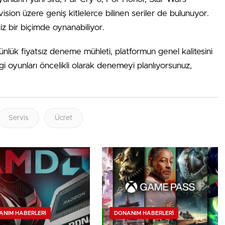
ion üzere geniş kitlelerce bilinen seriler de bulunuyor.
iz bir biçimde oynanabiliyor.
günlük fiyatsız deneme mühleti, platformun genel kalitesini
i oyunları öncelikli olarak denemeyi planlıyorsunuz,
Servis
Ücret
ANIM HABERLERI
DONANIM HABERLERI