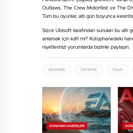
Outlaws, The Crew Motorfest ve The Divis
Tüm bu oyunlar, altı gün boyunca kesintis
Sizce Ubisoft tarafından sunulan bu altı 
anlamak için kâfi mi? Kütüphanedeki hang
niyetlerinizi yorumlarda bizimle paylaşın.
Abonelik
Deneme
Oyun
DONANIM HABERLERI
DON