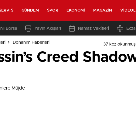
SERVIS
GÜNDEM
SPOR
EKONOMI
MAGAZIN
VIDEO
nlı Borsa
Yayın Akışları
Namaz Vakitleri
Ecza
eri
Donanım Haberleri
37 kez okunmuş
ssin’s Creed Shadow