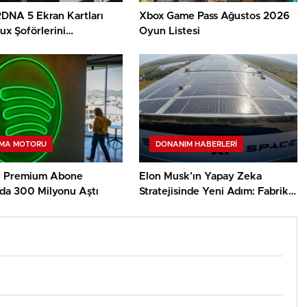
DNA 5 Ekran Kartları
Xbox Game Pass Ağustos 2026
nux Şoförlerini
Oyun Listesi
amaya Başladı
MA MOTORU
DONANIM HABERLERI
y Premium Abone
Elon Musk’ın Yapay Zeka
nda 300 Milyonu Aştı
Stratejisinde Yeni Adım: Fabrika
Yatırımları Artıyor