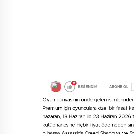
0
BEĞENDİM
ABONE OL
Oyun dünyasının önde gelen isimlerinden U
Premium için oyunculara özel bir fırsat ka
nazaran, 18 Haziran ile 23 Haziran 2026 t
kütüphanesine hiçbir fiyat ödemeden sını
bilhassa Assassin’s Creed Shadows ve S