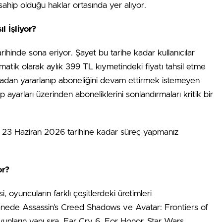
 sahip olduğu haklar ortasında yer alıyor.
l İşliyor?
ihinde sona eriyor. Şayet bu tarihe kadar kullanıcılar
omatik olarak aylık 399 TL kıymetindeki fiyatı tahsil etme
yadan yararlanıp aboneliğini devam ettirmek istemeyen
p ayarları üzerinden aboneliklerini sonlandırmaları kritik bir
in 23 Haziran 2026 tarihine kadar süreç yapmanız
or?
 oyuncuların farklı çeşitlerdeki üretimleri
nede Assassin’s Creed Shadows ve Avatar: Frontiers of
unların yanı sıra, Far Cry 6, For Honor, Star Wars