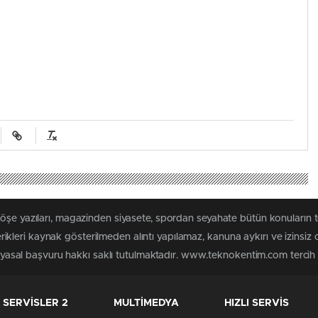
 köşe yazıları, magazinden siyasete, spordan seyahate bütün konuları
leri kaynak gösterilmeden alıntı yapılamaz, kanuna aykırı ve izinsiz
n yasal başvuru hakkı saklı tutulmaktadır. www.teknokentim.com tercih e
SERVİSLER 2
MULTİMEDYA
HIZLI SERVİS