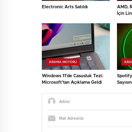
Electronic Arts Satıldı
AMD, R
İçin Li
Hazırl
ARAMA MOTORU
ARA
Windows 11’de Casusluk Tezi:
Spotif
Microsoft’tan Açıklama Geldi
Sayısı