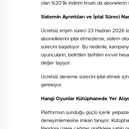
olan %20’lik indirim fırsatı da abonelerin
Sistemin Ayrıntıları ve İptal Süreci Nası
Ücretsiz erişim süreci 23 Haziran 2026 tar
aboneliklerini iptal etmezlerse, sistem ot
sürecini başlatıyor. Bu nedenle, kampan
oyuncuların, belirtilen tarihten evvel hesa
değer taşıyor.
Ücretsiz deneme sürecini iptal etmek iç
gerekiyor.
Hangi Oyunlar Kütüphanede Yer Alıy
Platformun sunduğu güçlü içerik yelpazesi,
deneyimlemesine imkan tanıyor. Kütüpha
Pandora üzere çağdaş grafiklere sahip oy