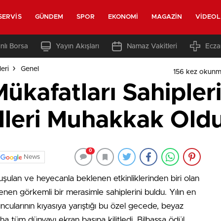
SERVIS
GÜNDEM
SPOR
EKONOMI
MAGAZIN
VIDEO
nlı Borsa
Yayın Akışları
Namaz Vakitleri
Ecza
eri
Genel
156 kez okunm
kafatları Sahipleri
elleri Muhakkak Oldu
0
News
uşulan ve heyecanla beklenen etkinliklerinden biri olan
nen görkemli bir merasimle sahiplerini buldu. Yılın en
yuncularının kıyasıya yarıştığı bu özel gecede, beyaz
ha tüm dünyayı ekran başına kilitledi. Bilhassa ödül