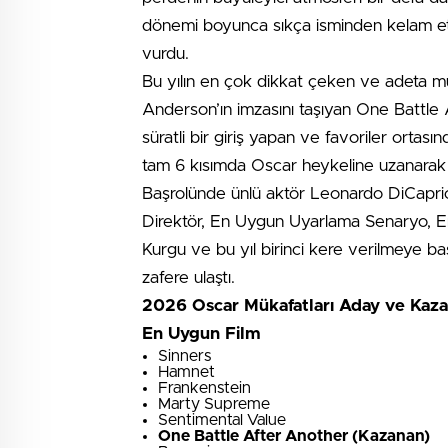
dönemi boyunca sıkça isminden kelam ett
vurdu.
Bu yılın en çok dikkat çeken ve adeta mük
Anderson’ın imzasını taşıyan One Battle
süratli bir giriş yapan ve favoriler orta
tam 6 kısımda Oscar heykeline uzanarak g
Başrolünde ünlü aktör Leonardo DiCaprio
Direktör, En Uygun Uyarlama Senaryo, En
Kurgu ve bu yıl birinci kere verilmeye b
zafere ulaştı.
2026 Oscar Mükafatları Aday ve Kaza
En Uygun Film
Sinners
Hamnet
Frankenstein
Marty Supreme
Sentimental Value
One Battle After Another (Kazanan)