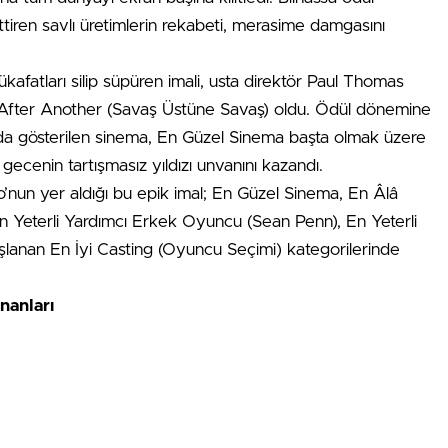
iren savlı üretimlerin rekabeti, merasime damgasını
afatları silip süpüren imali, usta direktör Paul Thomas
 After Another (Savaş Üstüne Savaş) oldu. Ödül dönemine
sında gösterilen sinema, En Güzel Sinema başta olmak üzere
ecenin tartışmasız yıldızı unvanını kazandı.
’nun yer aldığı bu epik imal; En Güzel Sinema, En Âlâ
 Yeterli Yardımcı Erkek Oyuncu (Sean Penn), En Yeterli
aşlanan En İyi Casting (Oyuncu Seçimi) kategorilerinde
nanları