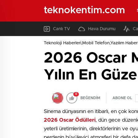
teknokentim.com
Canlı TV
Hava Durumu
Ca
Teknoloji Haberleri,Mobil Telefon,Yazılım Haberl
2026 Oscar Mü
Yılın En Güz
0
BEĞENDİM
ABONE OL
Sinema dünyasının en itibarlı, en çok kon
2026 Oscar Ödülleri
, dün gece düzenle
yeterli üretimlerinin, direktörlerinin ve o
perdenin büyüleyici atmosferi bir defa da