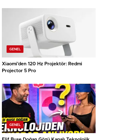
Türklerin Ayda 12.120 Dolar Pasif Gelir
Elde Etmelerine Basitçe Yardımcı Oluyor
GENEL
Xiaomi’den 120 Hz Projektör: Redmi
Projector 5 Pro
GENEL
Elif Buse Doğan Gözü Kapalı Teknolojik