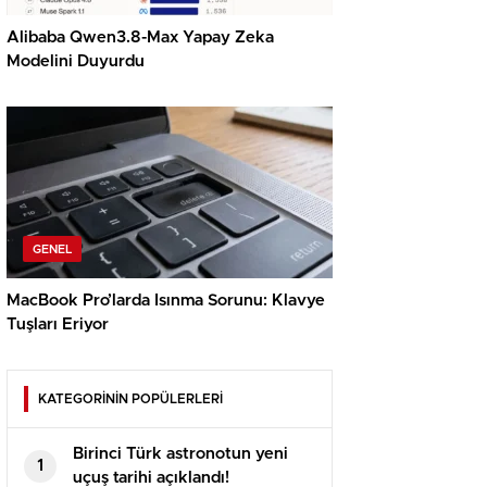
Alibaba Qwen3.8-Max Yapay Zeka
Modelini Duyurdu
GENEL
MacBook Pro’larda Isınma Sorunu: Klavye
Tuşları Eriyor
KATEGORİNİN POPÜLERLERİ
Birinci Türk astronotun yeni
1
uçuş tarihi açıklandı!