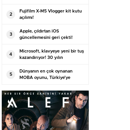
Fujifilm X-M5 Vlogger kit kutu
2
açılımı!
Apple, çıldırtan iOS
3
güncellemesini geri çekti!
Microsoft, klavyeye yeni bir tuş
4
kazandırıyor! 30 yılın
ardından…
Dünyanın en çok oynanan
5
MOBA oyunu, Türkiye’ye
geliyor!