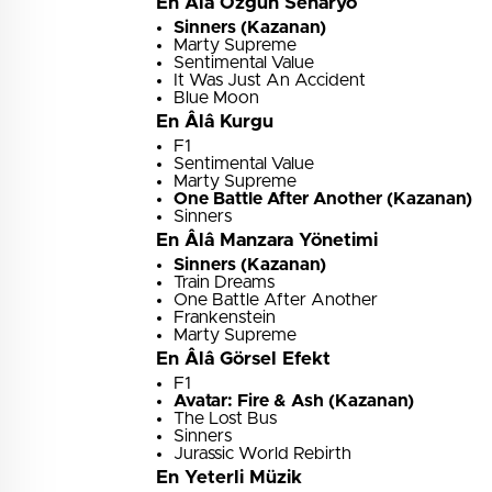
En Âlâ Özgün Senaryo
Sinners (Kazanan)
Marty Supreme
Sentimental Value
It Was Just An Accident
Blue Moon
En Âlâ Kurgu
F1
Sentimental Value
Marty Supreme
One Battle After Another (Kazanan)
Sinners
En Âlâ Manzara Yönetimi
Sinners (Kazanan)
Train Dreams
One Battle After Another
Frankenstein
Marty Supreme
En Âlâ Görsel Efekt
F1
Avatar: Fire & Ash (Kazanan)
The Lost Bus
Sinners
Jurassic World Rebirth
En Yeterli Müzik