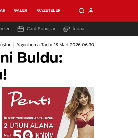
LAR
GALERI
GAZETELER
neler
Canlı Sonuçlar
İddaa
uştur
Yayınlanma Tarihi: 18 Mart 2026 06:30
ni Buldu:
!