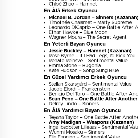
Chloé Zhao – Hamnet
En Âlâ Erkek Oyuncu
Michael B. Jordan – Sinners (Kazanan
Timothée Chalamet – Marty Supreme
Leonardo DiCaprio – One Battle After 
Ethan Hawke – Blue Moon
Wagner Moura – The Secret Agent
En Yeterli Bayan Oyuncu
Jessie Buckley – Hamnet (Kazanan)
Rose Byrne – If I Had Legs, I’d Kick You
Renate Reinsve – Sentimental Value
Emma Stone – Bugonia
Kate Hudson – Song Sung Blue
En Güzel Yardımcı Erkek Oyuncu
Stellan Skarsgård – Sentimental Value
Jacob Elordi – Frankenstein
Benicio Del Toro – One Battle After An
Sean Penn – One Battle After Another
Delroy Lindo – Sinners
En Âlâ Yardımcı Bayan Oyuncu
Teyana Taylor – One Battle After Anoth
Amy Madigan – Weapons (Kazanan)
Inga Ibsdotter Lilleaas – Sentimental Val
Wunmi Mosaku – Sinners
Elle Fanning – Sentimental Value