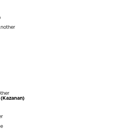
)
Another
other
 (Kazanan)
er
ue