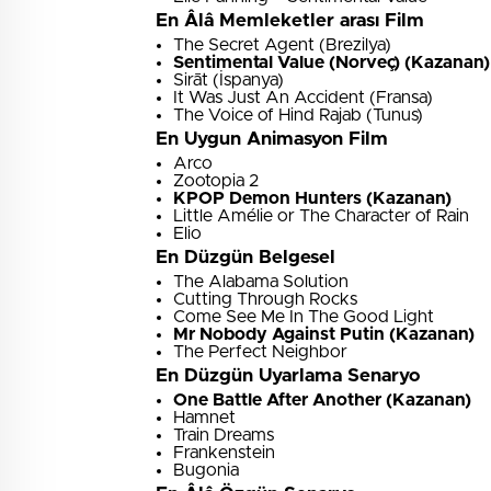
En Âlâ Memleketler arası Film
The Secret Agent (Brezilya)
Sentimental Value (Norveç) (Kazanan)
Sirāt (İspanya)
It Was Just An Accident (Fransa)
The Voice of Hind Rajab (Tunus)
En Uygun Animasyon Film
Arco
Zootopia 2
KPOP Demon Hunters (Kazanan)
Little Amélie or The Character of Rain
Elio
En Düzgün Belgesel
The Alabama Solution
Cutting Through Rocks
Come See Me In The Good Light
Mr Nobody Against Putin (Kazanan)
The Perfect Neighbor
En Düzgün Uyarlama Senaryo
One Battle After Another (Kazanan)
Hamnet
Train Dreams
Frankenstein
Bugonia