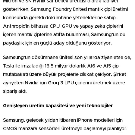
Micron ve SK Hynix saf bellek üreticisi olarak faaliyet
gösterirken, Samsung Foundry ünitesi mantık çipi üretimi
konusunda gerekli dökümhane yeteneklerine sahip.
Anthropic’in bilhassa CPU, GPU ve yapay zeka çiplerini
içeren mantık çiplerine atıfta bulunması, Samsung’un bu
paydaşlık için en güçlü aday olduğunu gösteriyor.
Samsung’un dökümhane ünitesi son yıllarda ziyan etse de,
Tesla ile imzaladığı 16,5 milyar dolarlık AI6 ve AI5 çip
mutabakatı üzere büyük projelerle dikkat çekiyor. Şirket
ayrıyeten Nvidia için Groq 3 LPU çiplerini üretmek üzere
sipariş aldı.
Genişleyen üretim kapasitesi ve yeni teknolojiler
Samsung, gelecek yıldan itibaren iPhone modelleri için
CMOS manzara sensörleri üretmeye başlamayı planlıyor.