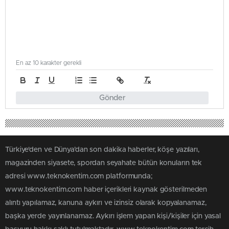
En az 10 karakter gerekli
Gönder
Türkiye'den ve Dünya’dan son dakika haberler, köşe yazıları,
magazinden siyasete, spordan seyahate bütün konuların tek
adresi www.teknokentim.com platformunda;
www.teknokentim.com haber içerikleri kaynak gösterilmeden
alıntı yapılamaz, kanuna aykırı ve izinsiz olarak kopyalanamaz,
başka yerde yayınlanamaz. Aykırı işlem yapan kişi/kişiler için yasal