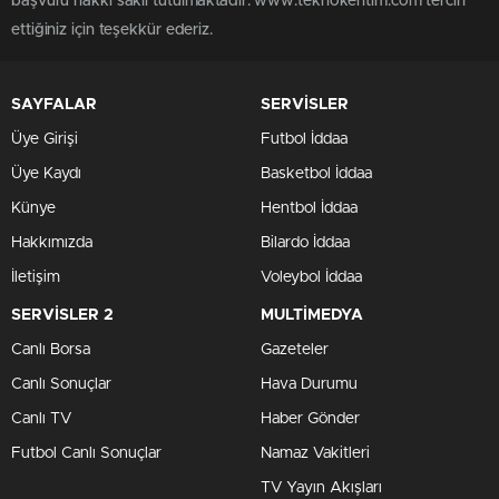
başvuru hakkı saklı tutulmaktadır. www.teknokentim.com tercih
ettiğiniz için teşekkür ederiz.
SAYFALAR
SERVİSLER
Üye Girişi
Futbol İddaa
Üye Kaydı
Basketbol İddaa
Künye
Hentbol İddaa
Hakkımızda
Bilardo İddaa
İletişim
Voleybol İddaa
SERVİSLER 2
MULTİMEDYA
Canlı Borsa
Gazeteler
Canlı Sonuçlar
Hava Durumu
Canlı TV
Haber Gönder
Futbol Canlı Sonuçlar
Namaz Vakitleri
TV Yayın Akışları