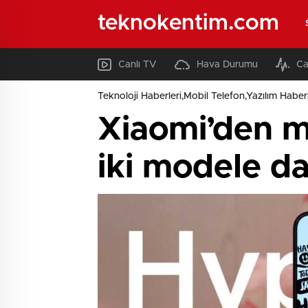
teknokentim.com
Canlı TV
Hava Durumu
Ca
Teknoloji Haberleri,Mobil Telefon,Yazılım Haberl
Xiaomi’den m
iki modele da