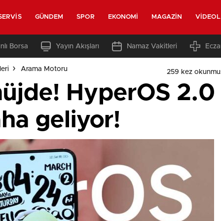
SERVIS
GÜNDEM
SPOR
EKONOMI
MAGAZIN
VIDEO
nlı Borsa
Yayın Akışları
Namaz Vakitleri
Ecza
eri
Arama Motoru
259 kez okunmu
üjde! HyperOS 2.0
ha geliyor!