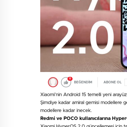
0
BEĞENDİM
ABONE OL
Xiaomi’nin Android 15 temelli yeni aray
Şimdiye kadar amiral gemisi modellere g
modellere kadar inecek.
Redmi ve POCO kullanıcılarına Hyper
Xiaomi HyperOS 2.0 güncellemesi için tam