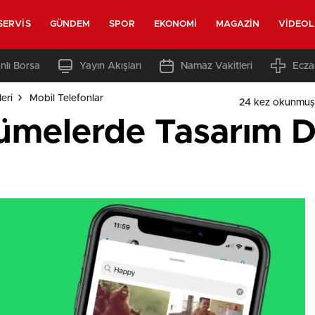
SERVIS
GÜNDEM
SPOR
EKONOMI
MAGAZIN
VIDEO
nlı Borsa
Yayın Akışları
Namaz Vakitleri
Ecza
eri
Mobil Telefonlar
24 kez okunmuş
elerde Tasarım De