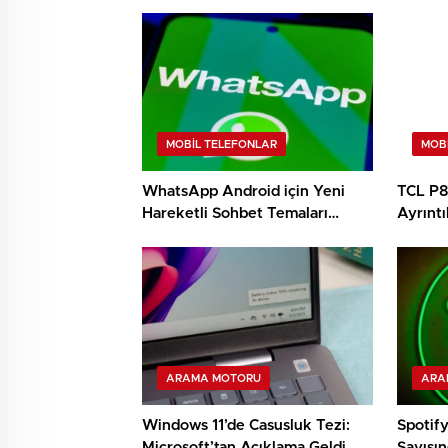
MOBIL TELEFONLAR
MOB
WhatsApp Android için Yeni
TCL P80
Hareketli Sohbet Temaları
Ayrıntı
Geliştiriyor
ARAMA MOTORU
ARA
Windows 11’de Casusluk Tezi:
Spotif
Microsoft’tan Açıklama Geldi
Sayısı