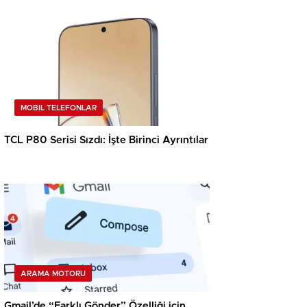
MOBIL TELEFONLAR
TCL P80 Serisi Sızdı: İşte Birinci Ayrıntılar
ARAMA MOTORU
Gmail’de “Farklı Gönder” Özelliği için