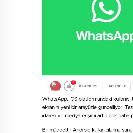
0
BEĞENDİM
ABONE OL
WhatsApp, iOS platformundaki kullanıcı t
ekranını yeni bir arayüzle güncelliyor. T
idaresi ve medya erişimi artık çok daha p
Bir müddettir Android kullanıcılarına sunula