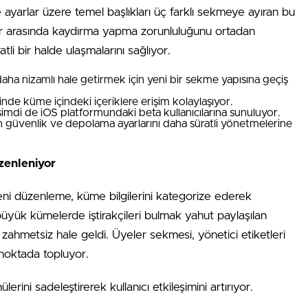
 ayarlar üzere temel başlıkları üç farklı sekmeye ayıran bu
teler arasında kaydırma yapma zorunluluğunu ortadan
atli bir halde ulaşmalarını sağlıyor.
ha nizamlı hale getirmek için yeni bir sekme yapısına geçiş
nde küme içindeki içeriklere erişim kolaylaşıyor.
imdi de iOS platformundaki beta kullanıcılarına sunuluyor.
ların güvenlik ve depolama ayarlarını daha süratli yönetmelerine
zenleniyor
 düzenleme, küme bilgilerini kategorize ederek
sa büyük kümelerde iştirakçileri bulmak yahut paylaşılan
ahmetsiz hale geldi. Üyeler sekmesi, yönetici etiketleri
r noktada topluyor.
ini sadeleştirerek kullanıcı etkileşimini artırıyor.