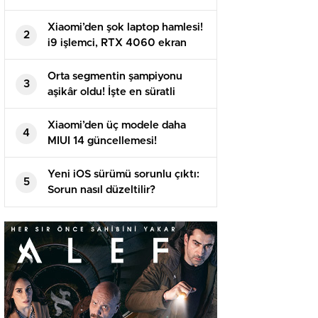
sızdı!
Xiaomi’den şok laptop hamlesi!
2
i9 işlemci, RTX 4060 ekran
kartı ve dahası…
Orta segmentin şampiyonu
3
aşikâr oldu! İşte en süratli
Android telefonlar
Xiaomi’den üç modele daha
4
MIUI 14 güncellemesi!
Yeni iOS sürümü sorunlu çıktı:
5
Sorun nasıl düzeltilir?