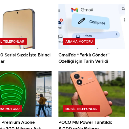
IL TELEFONLAR
ARAMA MOTORU
 Serisi Sızdı: İşte Birinci
Gmail’de “Farklı Gönder”
lar
Özelliği için Tarih Verildi
MA MOTORU
MOBIL TELEFONLAR
y Premium Abone
POCO M8 Power Tanıtıldı:
nda 300 Milyonu Aştı
8.000 mAh Batarya