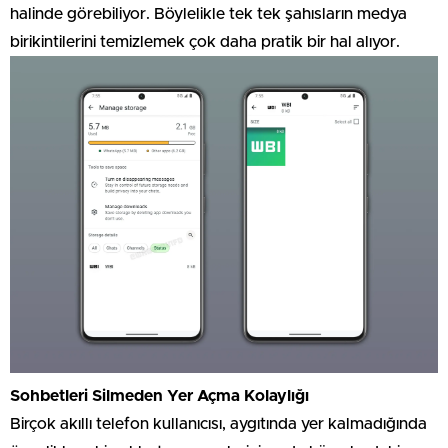
halinde görebiliyor. Böylelikle tek tek şahısların medya
birikintilerini temizlemek çok daha pratik bir hal alıyor.
Sohbetleri Silmeden Yer Açma Kolaylığı
Birçok akıllı telefon kullanıcısı, aygıtında yer kalmadığında