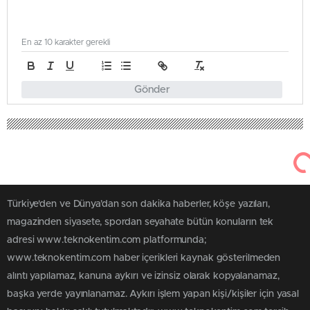
En az 10 karakter gerekli
Gönder
Türkiye'den ve Dünya’dan son dakika haberler, köşe yazıları,
magazinden siyasete, spordan seyahate bütün konuların tek
adresi www.teknokentim.com platformunda;
www.teknokentim.com haber içerikleri kaynak gösterilmeden
alıntı yapılamaz, kanuna aykırı ve izinsiz olarak kopyalanamaz,
başka yerde yayınlanamaz. Aykırı işlem yapan kişi/kişiler için yasal