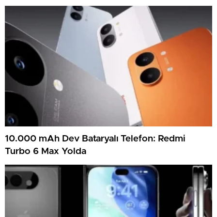
10.000 mAh Dev Bataryalı Telefon: Redmi
Turbo 6 Max Yolda