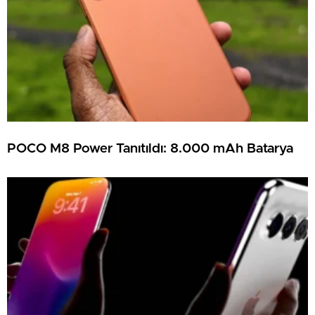
POCO M8 Power Tanıtıldı: 8.000 mAh Batarya