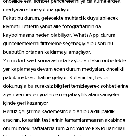
öncelikle eski sohbet pencerelerini ya da kümelerdeki
medyaları silme yoluna gidiyor.
Fakat bu durum, gelecekte muhtaçlık duyulabilecek
kıymetli iletilerin yahut aile fotoğraflarının da
kaybolmasına neden olabiliyor. WhatsApp, durum
güncellemelerini filtreleme seçeneğiyle bu sorunu
büsbütün ortadan kaldırmayı amaçlıyor.
Yirmi dört saat sonra aslında kaybolan lakin önbellekte
yer kaplamaya devam eden durum medyaları, öncelikli
paklık maksadı haline geliyor. Kullanıcılar, tek bir
dokunuşla bu süreksiz bilgileri temizleyerek sohbetlerine
ziyan vermeden yüzlerce megabaytlık alanı saniyeler
içinde geri kazanıyor.
Henüz geliştirme kademesinde olan bu akıllı paklık
aracının, kararlılık testlerinin tamamlanmasının akabinde
önümüzdeki haftalarda tüm Android ve iOS kullanıcıları