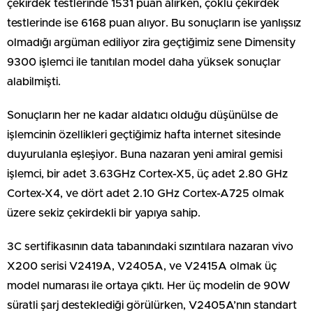
çekirdek testlerinde 1531 puan alırken, çoklu çekirdek
testlerinde ise 6168 puan alıyor. Bu sonuçların ise yanlışsız
olmadığı argüman ediliyor zira geçtiğimiz sene Dimensity
9300 işlemci ile tanıtılan model daha yüksek sonuçlar
alabilmişti.
Sonuçların her ne kadar aldatıcı olduğu düşünülse de
işlemcinin özellikleri geçtiğimiz hafta internet sitesinde
duyurulanla eşleşiyor. Buna nazaran yeni amiral gemisi
işlemci, bir adet 3.63GHz Cortex-X5, üç adet 2.80 GHz
Cortex-X4, ve dört adet 2.10 GHz Cortex-A725 olmak
üzere sekiz çekirdekli bir yapıya sahip.
3C sertifikasının data tabanındaki sızıntılara nazaran vivo
X200 serisi V2419A, V2405A, ve V2415A olmak üç
model numarası ile ortaya çıktı. Her üç modelin de 90W
süratli şarj desteklediği görülürken, V2405A’nın standart