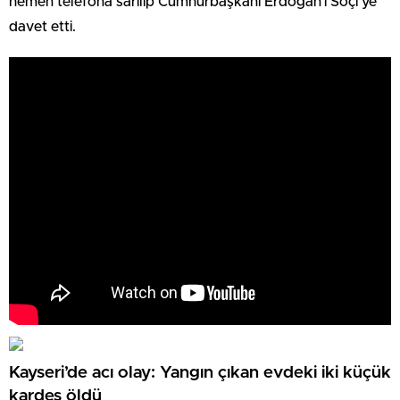
hemen telefona sarılıp Cumhurbaşkanı Erdoğan’ı Soçi’ye
davet etti.
Kayseri’de acı olay: Yangın çıkan evdeki iki küçük
kardeş öldü