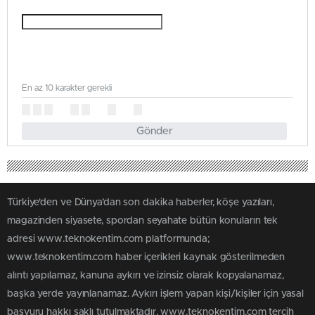
En az 10 karakter gerekli
Gönder
Türkiye'den ve Dünya’dan son dakika haberler, köşe yazıları,
magazinden siyasete, spordan seyahate bütün konuların tek
adresi www.teknokentim.com platformunda;
www.teknokentim.com haber içerikleri kaynak gösterilmeden
alıntı yapılamaz, kanuna aykırı ve izinsiz olarak kopyalanamaz,
başka yerde yayınlanamaz. Aykırı işlem yapan kişi/kişiler için yasal
başvuru hakkı saklı tutulmaktadır. www.teknokentim.com tercih