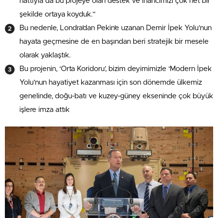
hattıyla da bu projeye olan destek ve inancımızı çok net bir
şekilde ortaya koyduk.”
Bu nedenle, Londra’dan Pekin’e uzanan Demir İpek Yolu’nun
hayata geçmesine de en başından beri stratejik bir mesele
olarak yaklaştık.
Bu projenin, ‘Orta Koridoru’, bizim deyimimizle ‘Modern İpek
Yolu’nun hayatiyet kazanması için son dönemde ülkemiz
genelinde, doğu-batı ve kuzey-güney ekseninde çok büyük
işlere imza attık