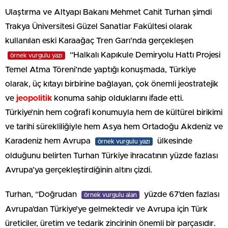
Ulaştırma ve Altyapı Bakanı Mehmet Cahit Turhan şimdi
Trakya Üniversitesi Güzel Sanatlar Fakültesi olarak
kullanılan eski Karaağaç Tren Garı’nda gerçekleşen
“Halkalı Kapıkule Demiryolu Hattı Projesi
örnek vurgulu yazı
Temel Atma Töreni’nde yaptığı konuşmada, Türkiye
olarak, üç kıtayı birbirine bağlayan, çok önemli jeostratejik
ve
jeopolitik
konuma sahip olduklarını ifade etti.
Türkiye’nin hem coğrafi konumuyla hem de kültürel birikimi
ve tarihi sürekliliğiyle hem Asya hem Ortadoğu Akdeniz ve
Karadeniz hem Avrupa
ülkesinde
örnek vurgulu yazı
olduğunu belirten Turhan Türkiye ihracatının yüzde fazlası
Avrupa’ya gerçekleştirdiğinin altını çizdi.
Turhan, “Doğrudan
yüzde 67’den fazlası
örnek vurgulu alan
Avrupa’dan Türkiye’ye gelmektedir ve Avrupa için Türk
üreticiler, üretim ve tedarik zincirinin önemli bir parçasıdır.