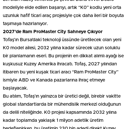
modeliyle elde edilen başarıyı, artık “K0” kodlu yeni orta
uzunluk hafif ticari araç projesiyle çok daha ileri bir boyuta
taşımaya hazırlanıyor.
2027’de Ram ProMaster City Sahneye Çıkıyor
Tofaş’ın Bursa’daki teknoloji üssünde üretilecek olan yeni
K0 model ailesi, 2032 yılına kadar sürecek uzun soluklu
bir planlamanın eseri. Bu projenin en dikkat alımlı ayağı ise
kuşkusuz Kuzey Amerika ihracatı. Tofaş, 2027 yılından
itibaren bu yeni kuşak ticari aracı “Ram ProMaster City”
ismiyle ABD ve Kanada pazarlarına ihraç etmeye
başlayacak.
Bu atılım, Tofaş’ın yalnızca bir üretici değil, birebir vakitte
global standartlarda bir mühendislik merkezi olduğunun
da delili niteliğinde. K0 projesi kapsamında 2032 yılına
kadar toplamda yaklaşık 1 milyon adetlik üretim
hedeflenirken, bu üretimin 230 bin adedi direkt Kuzey