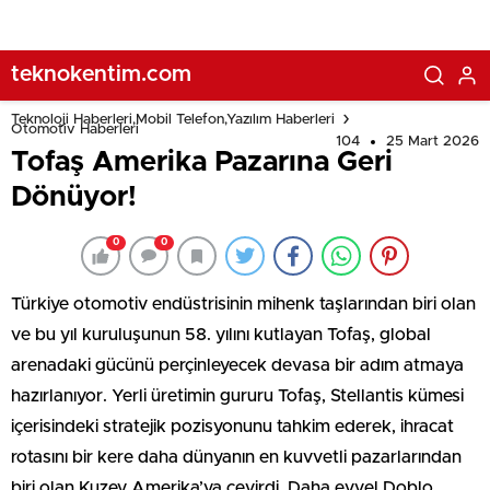
teknokentim.com
Teknoloji Haberleri,Mobil Telefon,Yazılım Haberleri
Otomotiv Haberleri
104
25 Mart 2026
Tofaş Amerika Pazarına Geri
Dönüyor!
0
0
Türkiye otomotiv endüstrisinin mihenk taşlarından biri olan
ve bu yıl kuruluşunun 58. yılını kutlayan Tofaş, global
arenadaki gücünü perçinleyecek devasa bir adım atmaya
hazırlanıyor. Yerli üretimin gururu Tofaş, Stellantis kümesi
içerisindeki stratejik pozisyonunu tahkim ederek, ihracat
rotasını bir kere daha dünyanın en kuvvetli pazarlarından
biri olan Kuzey Amerika’ya çevirdi. Daha evvel Doblo