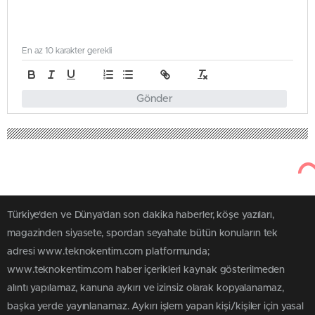
En az 10 karakter gerekli
Gönder
Türkiye'den ve Dünya’dan son dakika haberler, köşe yazıları,
magazinden siyasete, spordan seyahate bütün konuların tek
adresi www.teknokentim.com platformunda;
www.teknokentim.com haber içerikleri kaynak gösterilmeden
alıntı yapılamaz, kanuna aykırı ve izinsiz olarak kopyalanamaz,
başka yerde yayınlanamaz. Aykırı işlem yapan kişi/kişiler için yasal