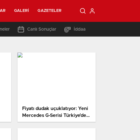
LAR
GALERI
GAZETELER
neler
Canlı Sonuçlar
İddaa
Fiyatı dudak uçuklatıyor: Yeni
Mercedes G-Serisi Türkiye’de
satışa sunuldu!