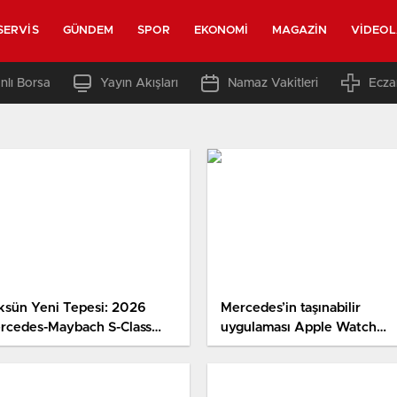
SERVIS
GÜNDEM
SPOR
EKONOMI
MAGAZIN
VIDEO
nlı Borsa
Yayın Akışları
Namaz Vakitleri
Ecza
ksün Yeni Tepesi: 2026
Mercedes’in taşınabilir
rcedes-Maybach S-Class
uygulaması Apple Watch
ıtıldı
serisine geldi!