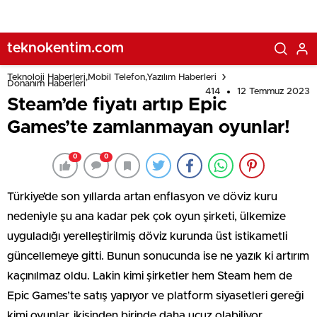
teknokentim.com
Teknoloji Haberleri,Mobil Telefon,Yazılım Haberleri
Donanım Haberleri
414
12 Temmuz 2023
Steam’de fiyatı artıp Epic
Games’te zamlanmayan oyunlar!
0
0
Türkiye’de son yıllarda artan enflasyon ve döviz kuru
nedeniyle şu ana kadar pek çok oyun şirketi, ülkemize
uyguladığı yerelleştirilmiş döviz kurunda üst istikametli
güncellemeye gitti. Bunun sonucunda ise ne yazık ki artırım
kaçınılmaz oldu. Lakin kimi şirketler hem Steam hem de
Epic Games’te satış yapıyor ve platform siyasetleri gereği
kimi oyunlar, ikisinden birinde daha ucuz olabiliyor.