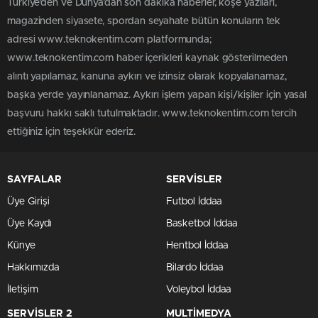
Türkiye'den ve Dünya’dan son dakika haberler, köşe yazıları,
magazinden siyasete, spordan seyahate bütün konuların tek
adresi www.teknokentim.com platformunda;
www.teknokentim.com haber içerikleri kaynak gösterilmeden
alıntı yapılamaz, kanuna aykırı ve izinsiz olarak kopyalanamaz,
başka yerde yayınlanamaz. Aykırı işlem yapan kişi/kişiler için yasal
başvuru hakkı saklı tutulmaktadır. www.teknokentim.com tercih
ettiğiniz için teşekkür ederiz.
SAYFALAR
SERVİSLER
Üye Girişi
Futbol İddaa
Üye Kaydı
Basketbol İddaa
Künye
Hentbol İddaa
Hakkımızda
Bilardo İddaa
İletişim
Voleybol İddaa
SERVİSLER 2
MULTİMEDYA