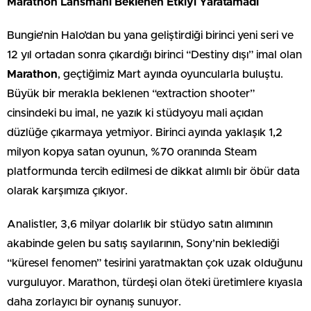
Marathon Lansmanı Beklenen Etkiyi Yaratamadı
Bungie’nin Halo’dan bu yana geliştirdiği birinci yeni seri ve
12 yıl ortadan sonra çıkardığı birinci “Destiny dışı” imal olan
Marathon
, geçtiğimiz Mart ayında oyuncularla buluştu.
Büyük bir merakla beklenen “extraction shooter”
cinsindeki bu imal, ne yazık ki stüdyoyu mali açıdan
düzlüğe çıkarmaya yetmiyor. Birinci ayında yaklaşık 1,2
milyon kopya satan oyunun, %70 oranında Steam
platformunda tercih edilmesi de dikkat alımlı bir öbür data
olarak karşımıza çıkıyor.
Analistler, 3,6 milyar dolarlık bir stüdyo satın alımının
akabinde gelen bu satış sayılarının, Sony’nin beklediği
“küresel fenomen” tesirini yaratmaktan çok uzak olduğunu
vurguluyor. Marathon, türdeşi olan öteki üretimlere kıyasla
daha zorlayıcı bir oynanış sunuyor.