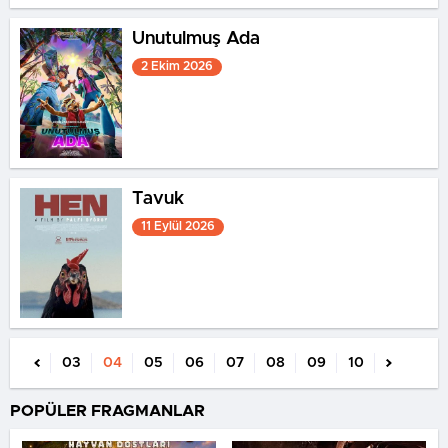
Unutulmuş Ada
2 Ekim 2026
Tavuk
11 Eylül 2026
03
04
05
06
07
08
09
10
POPÜLER FRAGMANLAR