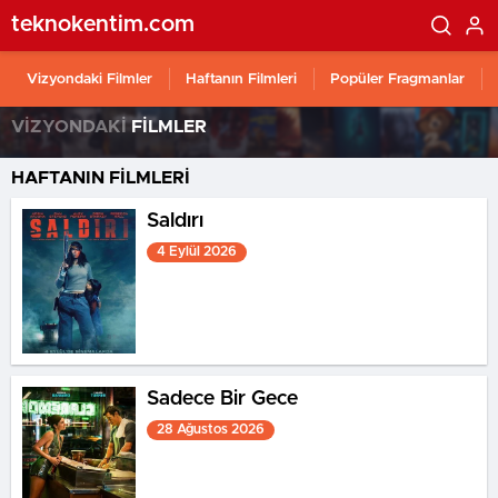
teknokentim.com
Vizyondaki Filmler
Haftanın Filmleri
Popüler Fragmanlar
VİZYONDAKİ
FİLMLER
HAFTANIN FİLMLERİ
Saldırı
4 Eylül 2026
Sadece Bir Gece
28 Ağustos 2026