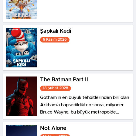
Şapkalı Kedi
6 Kasım 2026
The Batman Part II
18 Şubat 2028
Gotham'ın en büyük tehditlerinden biri olan
Arkham'a hapsedildikten sonra, milyoner
Bruce Wayne, bu büyük metropolde
tomurcuklanan suçla savaşmak için yeniden
Batman pelerinini giyer. Zorlu görevi için
Not Alone
yine yerel polis teğmen James Gordon'un