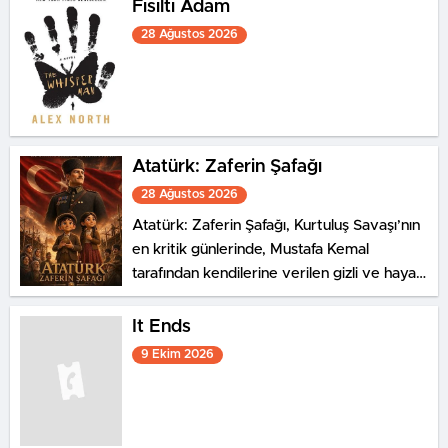
Fısıltı Adam
28 Ağustos 2026
Atatürk: Zaferin Şafağı
28 Ağustos 2026
Atatürk: Zaferin Şafağı, Kurtuluş Savaşı’nın
en kritik günlerinde, Mustafa Kemal
tarafından kendilerine verilen gizli ve hayati
bir görevi yerine getirmeye çalışan Ali ile
Ayşe’nin hikayesini konu ediyor.
It Ends
9 Ekim 2026