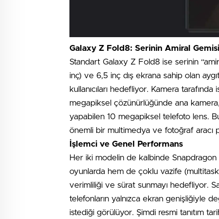
Galaxy Z Fold8: Serinin Amiral Gemis
Standart Galaxy Z Fold8 ise serinin “amir
inç) ve 6,5 inç dış ekrana sahip olan ayg
kullanıcıları hedefliyor. Kamera tarafında 
megapiksel çözünürlüğünde ana kamera, 
yapabilen 10 megapiksel telefoto lens. Bu 
önemli bir multimedya ve fotoğraf aracı 
İşlemci ve Genel Performans
Her iki modelin de kalbinde Snapdragon 8
oyunlarda hem de çoklu vazife (multitas
verimliliği ve sürat sunmayı hedefliyor. S
telefonların yalnızca ekran genişliğiyle d
istediği görülüyor. Şimdi resmi tanıtım tar