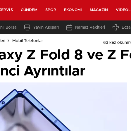
SERVIS
GÜNDEM
SPOR
EKONOMI
MAGAZIN
VIDEO
nlı Borsa
Yayın Akışları
Namaz Vakitleri
Ecza
eri
Mobil Telefonlar
63 kez okunm
xy Z Fold 8 ve Z F
nci Ayrıntılar