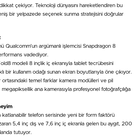
dikkat çekiyor. Teknoloji dünyasını hareketlendiren bu
 geniş bir yelpazede seçenek sunma stratejisini doğrular
:
nü Qualcomm’un argümanlı işlemcisi Snapdragon 8
performans vadediyor.
ld8 modeli 8 inçlik iç ekranıyla tablet tecrübesini
lı bir kullanım odağı sunan ekran boyutlarıyla öne çıkıyor.
ortasındaki temel farklar kamera modülleri ve pil
0 megapiksellik ana kamerasıyla profesyonel fotoğrafçılığa
neyim
atlanabilir telefon serisinde yeni bir form faktörü
nazaran 5,4 inç dış ve 7,6 inç iç ekranla gelen bu aygıt, 200
 planda tutuyor.