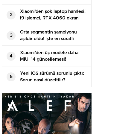
sızdı!
Xiaomi’den şok laptop hamlesi!
2
i9 işlemci, RTX 4060 ekran
kartı ve dahası…
Orta segmentin şampiyonu
3
aşikâr oldu! İşte en süratli
Android telefonlar
Xiaomi’den üç modele daha
4
MIUI 14 güncellemesi!
Yeni iOS sürümü sorunlu çıktı:
5
Sorun nasıl düzeltilir?