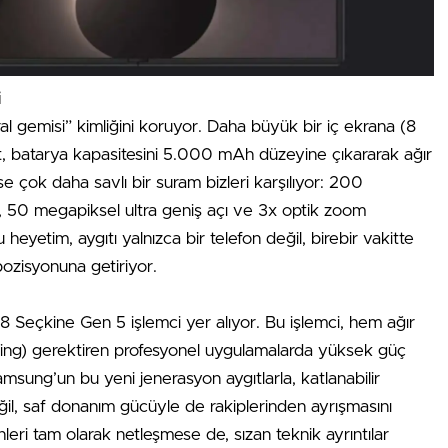
i
al gemisi” kimliğini koruyor. Daha büyük bir iç ekrana (8
ıt, batarya kapasitesini 5.000 mAh düzeyine çıkararak ağır
ise çok daha savlı bir suram bizleri karşılıyor: 200
50 megapiksel ultra geniş açı ve 3x optik zoom
heyetim, aygıtı yalnızca bir telefon değil, birebir vakitte
pozisyonuna getiriyor.
 Seçkine Gen 5 işlemci yer alıyor. Bu işlemci, hem ağır
king) gerektiren profesyonel uygulamalarda yüksek güç
amsung’un bu yeni jenerasyon aygıtlarla, katlanabilir
eğil, saf donanım gücüyle de rakiplerinden ayrışmasını
ihleri tam olarak netleşmese de, sızan teknik ayrıntılar