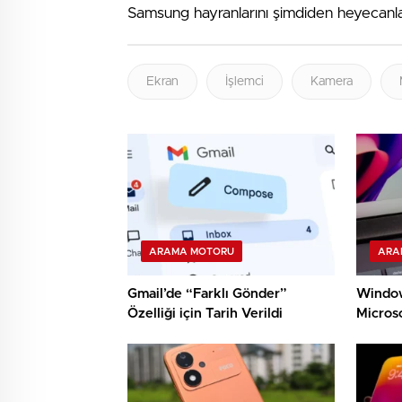
Samsung hayranlarını şimdiden heyecanla
Ekran
İşlemci
Kamera
ARAMA MOTORU
ARA
Gmail’de “Farklı Gönder”
Window
Özelliği için Tarih Verildi
Microso