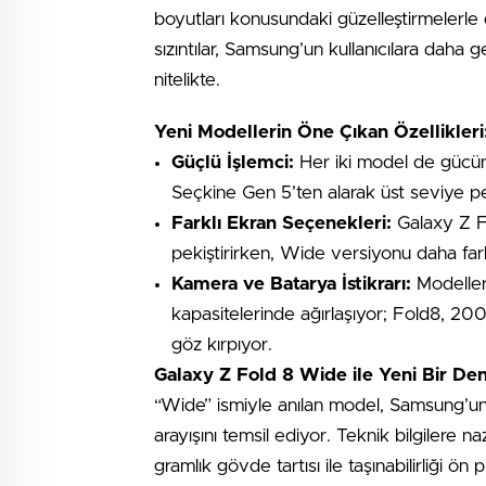
boyutları konusundaki güzelleştirmelerle 
sızıntılar, Samsung’un kullanıcılara daha
nitelikte.
Yeni Modellerin Öne Çıkan Özellikleri
Güçlü İşlemci:
Her iki model de gücü
Seçkine Gen 5’ten alarak üst seviye 
Farklı Ekran Seçenekleri:
Galaxy Z Fo
pekiştirirken, Wide versiyonu daha fark
Kamera ve Batarya İstikrarı:
Modeller 
kapasitelerinde ağırlaşıyor; Fold8, 20
göz kırpıyor.
Galaxy Z Fold 8 Wide ile Yeni Bir De
“Wide” ismiyle anılan model, Samsung’un k
arayışını temsil ediyor. Teknik bilgilere 
gramlık gövde tartısı ile taşınabilirliği ön