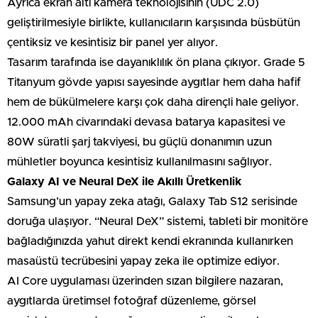
Ayrıca ekran altı kamera teknolojisinin (UDC 2.0)
geliştirilmesiyle birlikte, kullanıcıların karşısında büsbütün
çentiksiz ve kesintisiz bir panel yer alıyor.
Tasarım tarafında ise dayanıklılık ön plana çıkıyor. Grade 5
Titanyum gövde yapısı sayesinde aygıtlar hem daha hafif
hem de bükülmelere karşı çok daha dirençli hale geliyor.
12.000 mAh civarındaki devasa batarya kapasitesi ve
80W süratli şarj takviyesi, bu güçlü donanımın uzun
mühletler boyunca kesintisiz kullanılmasını sağlıyor.
Galaxy AI ve Neural DeX ile Akıllı Üretkenlik
Samsung’un yapay zeka atağı, Galaxy Tab S12 serisinde
doruğa ulaşıyor. “Neural DeX” sistemi, tableti bir monitöre
bağladığınızda yahut direkt kendi ekranında kullanırken
masaüstü tecrübesini yapay zeka ile optimize ediyor.
AI Core uygulaması üzerinden sızan bilgilere nazaran,
aygıtlarda üretimsel fotoğraf düzenleme, görsel