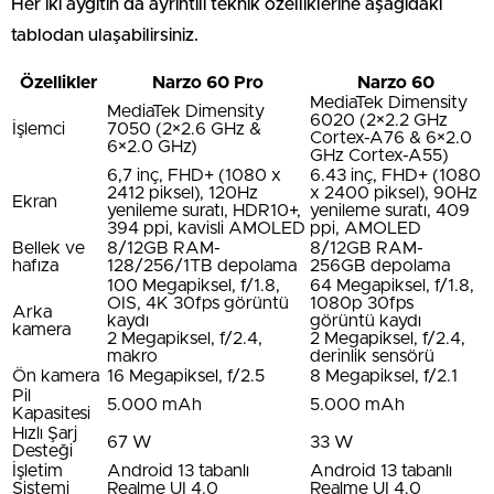
Her iki aygıtın da ayrıntılı teknik özelliklerine aşağıdaki
tablodan ulaşabilirsiniz.
Özellikler
Narzo 60 Pro
Narzo 60
MediaTek Dimensity
MediaTek Dimensity
6020 (2×2.2 GHz
İşlemci
7050 (2×2.6 GHz &
Cortex-A76 & 6×2.0
6×2.0 GHz)
GHz Cortex-A55)
6,7 inç, FHD+ (1080 x
6.43 inç, FHD+ (1080
2412 piksel), 120Hz
x 2400 piksel), 90Hz
Ekran
yenileme suratı, HDR10+,
yenileme suratı, 409
394 ppi, kavisli AMOLED
ppi, AMOLED
Bellek ve
8/12GB RAM-
8/12GB RAM-
hafıza
128/256/1TB depolama
256GB depolama
100 Megapiksel, f/1.8,
64 Megapiksel, f/1.8,
OIS, 4K 30fps görüntü
1080p 30fps
Arka
kaydı
görüntü kaydı
kamera
2 Megapiksel, f/2.4,
2 Megapiksel, f/2.4,
makro
derinlik sensörü
Ön kamera
16 Megapiksel, f/2.5
8 Megapiksel, f/2.1
Pil
5.000 mAh
5.000 mAh
Kapasitesi
Hızlı Şarj
67 W
33 W
Desteği
İşletim
Android 13 tabanlı
Android 13 tabanlı
Sistemi
Realme UI 4.0
Realme UI 4.0