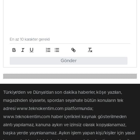
En az 10 karakter gerekli
Gönder
Türkiye'den ve Dünya’dan son dakika haberler, köşe yazıları,
magazinden siyasete, spordan seyahate bütün konuların tek
adresi www.teknokentim.com platformunda;
www.teknokentim.com haber içerikleri kaynak gösterilmeden
alıntı yapılamaz, kanuna aykırı ve izinsiz olarak kopyalanamaz,
başka yerde yayınlanamaz. Aykırı işlem yapan kişi/kişiler için yasal