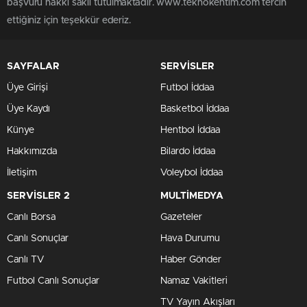
başvuru hakkı saklı tutulmaktadır. www.teknokentim.com tercih
ettiğiniz için teşekkür ederiz.
SAYFALAR
SERVİSLER
Üye Girişi
Futbol İddaa
Üye Kaydı
Basketbol İddaa
Künye
Hentbol İddaa
Hakkımızda
Bilardo İddaa
İletişim
Voleybol İddaa
SERVİSLER 2
MULTİMEDYA
Canlı Borsa
Gazeteler
Canlı Sonuçlar
Hava Durumu
Canlı TV
Haber Gönder
Futbol Canlı Sonuçlar
Namaz Vakitleri
TV Yayın Akışları