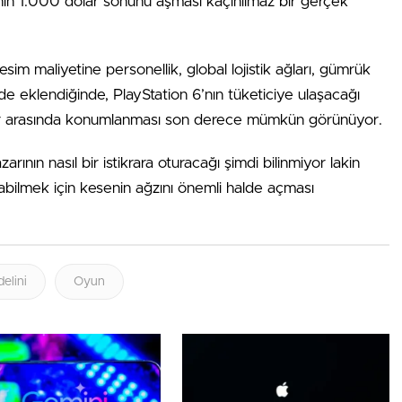
’nın 1.000 dolar sonunu aşması kaçınılmaz bir gerçek
esim maliyetine personellik, global lojistik ağları, gümrük
e eklendiğinde, PlayStation 6’nın tüketiciye ulaşacağı
olar arasında konumlanması son derece mümkün görünüyor.
nın nasıl bir istikrara oturacağı şimdi bilinmiyor lakin
abilmek için kesenin ağzını önemli halde açması
elini
Oyun