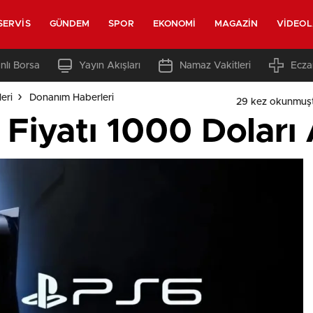
SERVIS
GÜNDEM
SPOR
EKONOMI
MAGAZIN
VIDEO
nlı Borsa
Yayın Akışları
Namaz Vakitleri
Ecza
eri
Donanım Haberleri
29 kez okunmuş
 Fiyatı 1000 Doları 