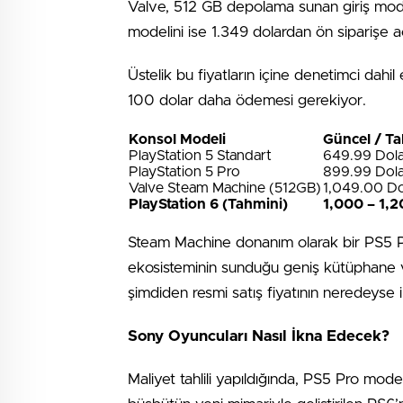
Valve, 512 GB depolama sunan giriş mode
modelini ise 1.349 dolardan ön siparişe a
Üstelik bu fiyatların içine denetimci dahi
100 dolar daha ödemesi gerekiyor.
Konsol Modeli
Güncel / Ta
PlayStation 5 Standart
649.99 Dola
PlayStation 5 Pro
899.99 Dola
Valve Steam Machine (512GB)
1,049.00 Do
PlayStation 6 (Tahmini)
1,000 – 1,2
Steam Machine donanım olarak bir PS5 Pr
ekosisteminin sunduğu geniş kütüphane v
şimdiden resmi satış fiyatının neredeyse ik
Sony Oyuncuları Nasıl İkna Edecek?
Maliyet tahlili yapıldığında, PS5 Pro model