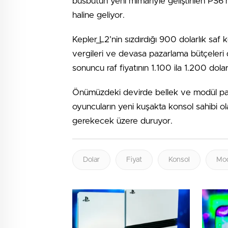
büsbütün yeni mimariyle geliştirilen PS6
haline geliyor.
Kepler_L2’nin sızdırdığı 900 dolarlık saf k
vergileri ve devasa pazarlama bütçeleri d
sonuncu raf fiyatının 1.100 ila 1.200 d
Önümüzdeki devirde bellek ve modül pazarı
oyuncuların yeni kuşakta konsol sahibi ol
gerekecek üzere duruyor.
Dolar
Fiyat
Konsol
Mod