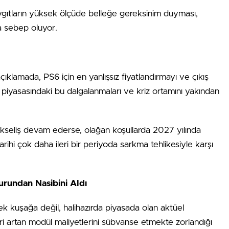
aygıtların yüksek ölçüde belleğe gereksinim duyması,
a sebep oluyor.
ıklamada, PS6 için en yanlışsız fiyatlandırmayı ve çıkış
 piyasasındaki bu dalgalanmaları ve kriz ortamını yakından
ükseliş devam ederse, olağan koşullarda 2027 yılında
arihi çok daha ileri bir periyoda sarkma tehlikesiyle karşı
rundan Nasibini Aldı
ecek kuşağa değil, halihazırda piyasada olan aktüel
ri artan modül maliyetlerini sübvanse etmekte zorlandığı