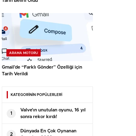
Tarih Belirli Oldu
ARAMA MOTORU
Gmail’de “Farklı Gönder” Özelliği için
Tarih Verildi
KATEGORİNİN POPÜLERLERİ
Valve’ın unutulan oyunu, 16 yıl
1
sonra rekor kırdı!
Dünyada En Çok Oynanan
2