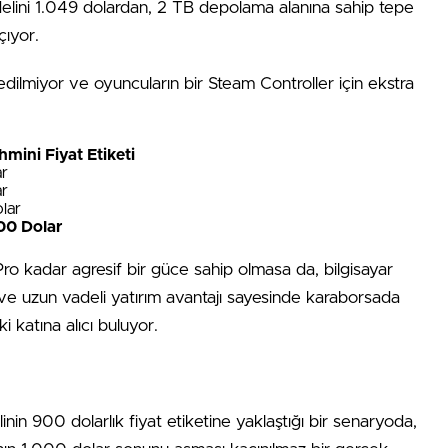
lini 1.049 dolardan, 2 TB depolama alanına sahip tepe
çıyor.
l edilmiyor ve oyuncuların bir Steam Controller için ekstra
hmini Fiyat Etiketi
r
r
lar
00 Dolar
o kadar agresif bir güce sahip olmasa da, bilgisayar
e uzun vadeli yatırım avantajı sayesinde karaborsada
i katına alıcı buluyor.
inin 900 dolarlık fiyat etiketine yaklaştığı bir senaryoda,