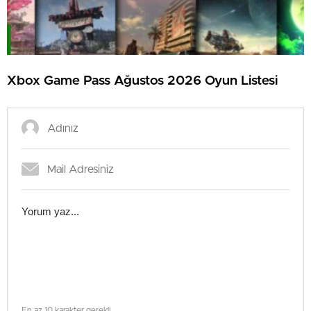
Xbox Game Pass Ağustos 2026 Oyun Listesi
En az 10 karakter gerekli