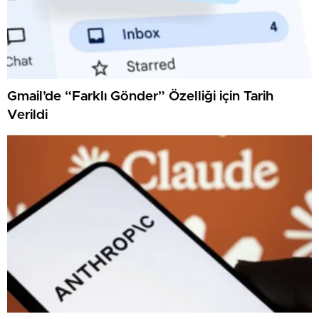
Gmail’de “Farklı Gönder” Özelliği için Tarih
Verildi