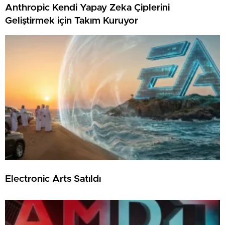
Anthropic Kendi Yapay Zeka Çiplerini
Geliştirmek için Takım Kuruyor
Electronic Arts Satıldı