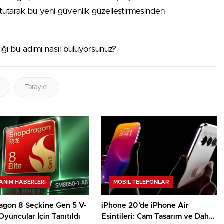
üel tutarak bu yeni güvenlik güzelleştirmesinden
ığı bu adımı nasıl buluyorsunuz?
Tarayıcı
ANIM HABERLERI
MOBIL TELEFONLAR
agon 8 Seçkine Gen 5 V-
iPhone 20’de iPhone Air
Oyuncular İçin Tanıtıldı
Esintileri: Cam Tasarım ve Daha