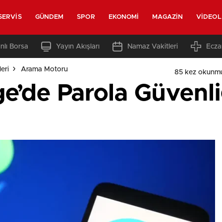
SERVIS
GÜNDEM
SPOR
EKONOMI
MAGAZIN
VIDEO
nlı Borsa
Yayın Akışları
Namaz Vakitleri
Ecza
eri
Arama Motoru
85 kez okunm
e’de Parola Güvenli