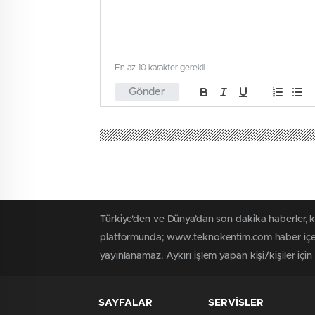
En az 10 karakter gerekli
Gönder
Türkiye'den ve Dünya’dan son dakika haberler,
platformunda; www.teknokentim.com haber içerik
yayınlanamaz. Aykırı işlem yapan kişi/kişiler içi
SAYFALAR
SERVİSLER