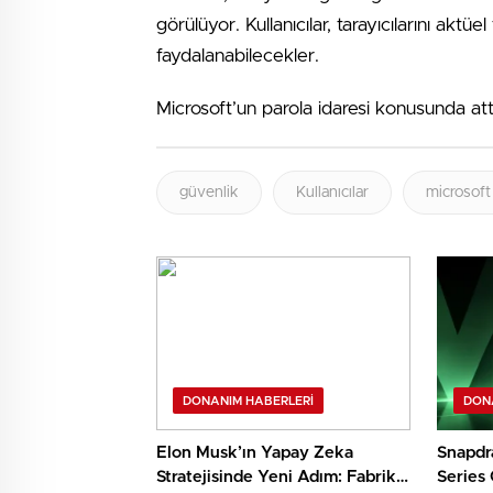
görülüyor. Kullanıcılar, tarayıcılarını akt
faydalanabilecekler.
Microsoft’un parola idaresi konusunda att
güvenlik
Kullanıcılar
microsoft
DONANIM HABERLERI
DON
Elon Musk’ın Yapay Zeka
Snapdr
Stratejisinde Yeni Adım: Fabrika
Series 