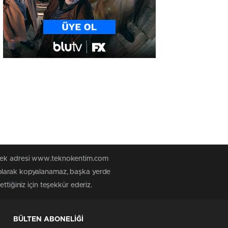
n tek adresi www.teknokentim.com
 olarak kopyalanamaz, başka yerde
ttiğiniz için teşekkür ederiz.
BÜLTEN ABONELİĞİ