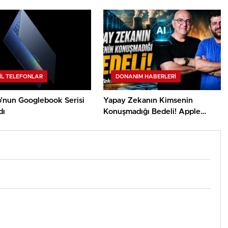
Düzgün Soğutma
IL TELEFONLAR
DONANIM HABERLERI
’nun Googlebook Serisi
Yapay Zekanın Kimsenin
dı
Konuşmadığı Bedeli! Apple
Sebep Tepede? | TeknoMaxx #6