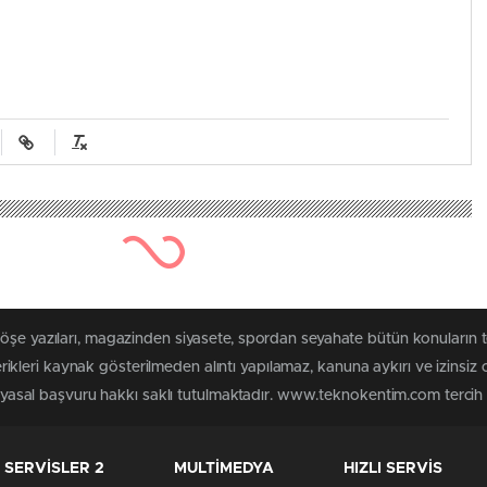
 köşe yazıları, magazinden siyasete, spordan seyahate bütün konuları
leri kaynak gösterilmeden alıntı yapılamaz, kanuna aykırı ve izinsiz
n yasal başvuru hakkı saklı tutulmaktadır. www.teknokentim.com tercih e
SERVİSLER 2
MULTİMEDYA
HIZLI SERVİS