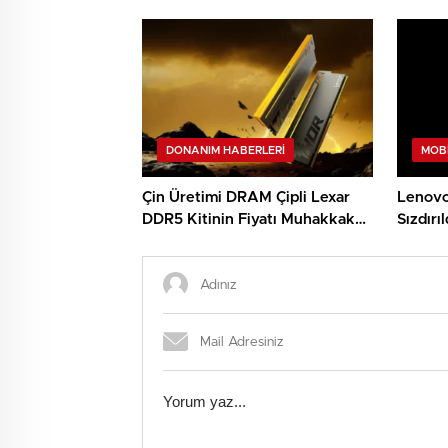
Yatırımları Artıyor
DONANIM HABERLERI
MOB
Çin Üretimi DRAM Çipli Lexar
Lenovo
DDR5 Kitinin Fiyatı Muhakkak
Sızdırıl
Oldu