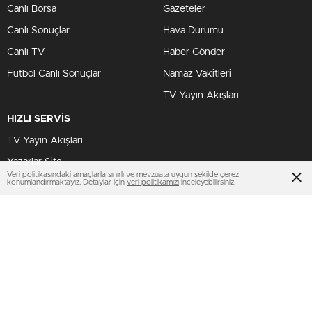
Canlı Borsa
Gazeteler
Canlı Sonuçlar
Hava Durumu
Canlı TV
Haber Gönder
Futbol Canlı Sonuçlar
Namaz Vakitleri
TV Yayın Akışları
HIZLI SERVİS
TV Yayın Akışları
Yazarlar Site
Veri politikasındaki amaçlarla sınırlı ve mevzuata uygun şekilde çerez
konumlandırmaktayız. Detaylar için
veri politikamızı
inceleyebilirsiniz.
Tenis İddaa
Basketbol Canlı
AMP
BİZİ TAKİP ET