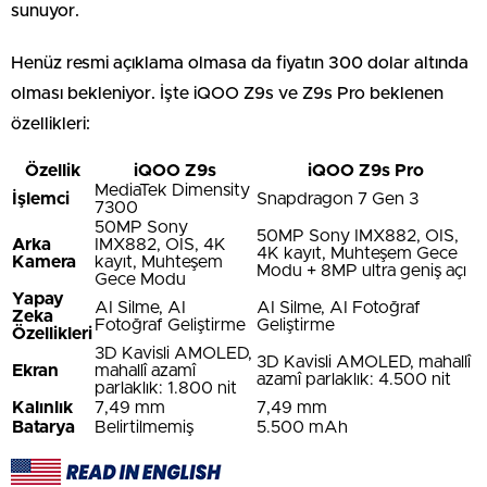
sunuyor.
Henüz resmi açıklama olmasa da fiyatın 300 dolar altında
olması bekleniyor. İşte iQOO Z9s ve Z9s Pro beklenen
özellikleri:
Özellik
iQOO Z9s
iQOO Z9s Pro
MediaTek Dimensity
İşlemci
Snapdragon 7 Gen 3
7300
50MP Sony
50MP Sony IMX882, OIS,
Arka
IMX882, OIS, 4K
4K kayıt, Muhteşem Gece
Kamera
kayıt, Muhteşem
Modu + 8MP ultra geniş açı
Gece Modu
Yapay
AI Silme, AI
AI Silme, AI Fotoğraf
Zeka
Fotoğraf Geliştirme
Geliştirme
Özellikleri
3D Kavisli AMOLED,
3D Kavisli AMOLED, mahallî
Ekran
mahallî azamî
azamî parlaklık: 4.500 nit
parlaklık: 1.800 nit
Kalınlık
7,49 mm
7,49 mm
Batarya
Belirtilmemiş
5.500 mAh