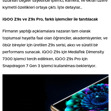
sızdırılan bilgiler sayesinde işlemci, kamera, ve ekran üzere
kıymetli özellikleri ortaya çıktı. İşte detaylar…
iQOO Z9s ve Z9s Pro, farklı işlemciler ile tanıtılacak
Firmanın yaptığı açıklamalara nazaran tam olarak
toplumsal hayatta faal olan öğrenciler, akademisyenler, ve
öbür bireyler için üretilen Z9s serisi, akıcı ve süratli bir
performans sunacak. iQOO Z9s için MediaTek Dimensity
7300 işlemci tercih edilirken, iQOO Z9s Pro için
Snapdragon 7 Gen 3 işlemci kullanılması bekleniyor.