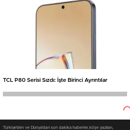
TCL P80 Serisi Sızdı: İşte Birinci Ayrıntılar
Türkiye'den ve Dünya’dan son dakika haberler, köşe yazıları,