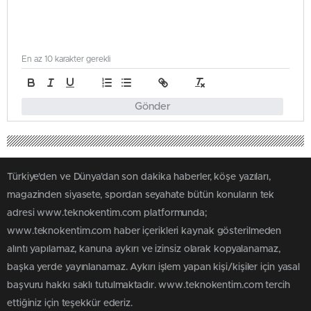
En az 10 karakter gerekli
Gönder
Türkiye'den ve Dünya’dan son dakika haberler, köşe yazıları,
magazinden siyasete, spordan seyahate bütün konuların tek
adresi www.teknokentim.com platformunda;
www.teknokentim.com haber içerikleri kaynak gösterilmeden
alıntı yapılamaz, kanuna aykırı ve izinsiz olarak kopyalanamaz,
başka yerde yayınlanamaz. Aykırı işlem yapan kişi/kişiler için yasal
başvuru hakkı saklı tutulmaktadır. www.teknokentim.com tercih
ettiğiniz için teşekkür ederiz.