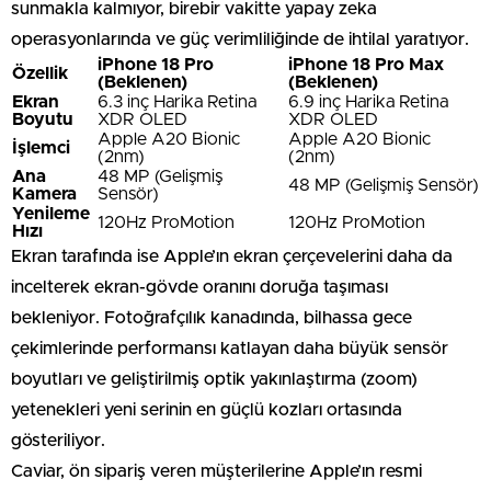
sunmakla kalmıyor, birebir vakitte yapay zeka
operasyonlarında ve güç verimliliğinde de ihtilal yaratıyor.
iPhone 18 Pro
iPhone 18 Pro Max
Özellik
(Beklenen)
(Beklenen)
Ekran
6.3 inç Harika Retina
6.9 inç Harika Retina
Boyutu
XDR OLED
XDR OLED
Apple A20 Bionic
Apple A20 Bionic
İşlemci
(2nm)
(2nm)
Ana
48 MP (Gelişmiş
48 MP (Gelişmiş Sensör)
Kamera
Sensör)
Yenileme
120Hz ProMotion
120Hz ProMotion
Hızı
Ekran tarafında ise Apple’ın ekran çerçevelerini daha da
incelterek ekran-gövde oranını doruğa taşıması
bekleniyor. Fotoğrafçılık kanadında, bilhassa gece
çekimlerinde performansı katlayan daha büyük sensör
boyutları ve geliştirilmiş optik yakınlaştırma (zoom)
yetenekleri yeni serinin en güçlü kozları ortasında
gösteriliyor.
Caviar, ön sipariş veren müşterilerine Apple’ın resmi