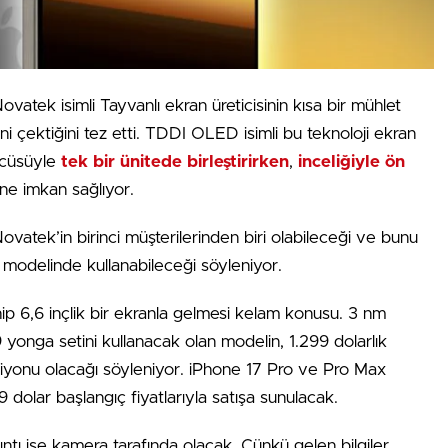
Novatek isimli Tayvanlı ekran üreticisinin kısa bir mühlet
ini çektiğini tez etti. TDDI OLED isimli bu teknoloji ekran
ücüsüyle
tek bir ünitede birleştirirken
,
inceliğiyle ön
ne imkan sağlıyor.
ovatek’in birinci müşterilerinden biri olabileceği ve bunu
 modelinde kullanabileceği söyleniyor.
p 6,6 inçlik bir ekranla gelmesi kelam konusu. 3 nm
yonga setini kullanacak olan modelin, 1.299 dolarlık
rsiyonu olacağı söyleniyor. iPhone 17 Pro ve Pro Max
9 dolar başlangıç fiyatlarıyla satışa sunulacak.
ıntı ise kamera tarafında olacak. Çünkü gelen bilgiler,