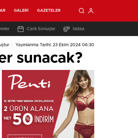
LAR
GALERI
GAZETELER
neler
Canlı Sonuçlar
İddaa
uştur
Yayınlanma Tarihi: 23 Ekim 2024 06:30
ler sunacak?