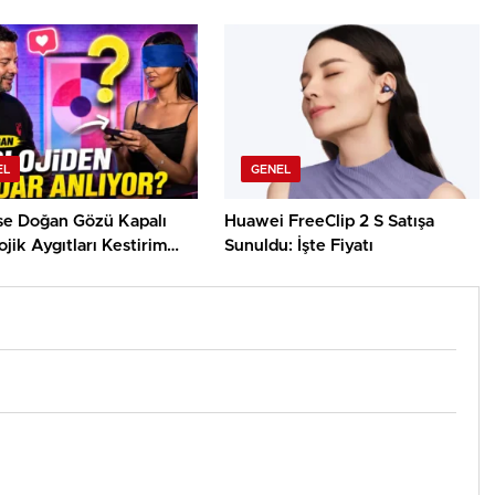
!
Derinlemesine Entegre
Edilerek, Türklerin Ayda 12.120
Dolar Pasif Gelir Elde
Etmelerine Basitçe Yardımcı
Oluyor
EL
GENEL
use Doğan Gözü Kapalı
Huawei FreeClip 2 S Satışa
jik Aygıtları Kestirim
Sunuldu: İşte Fiyatı