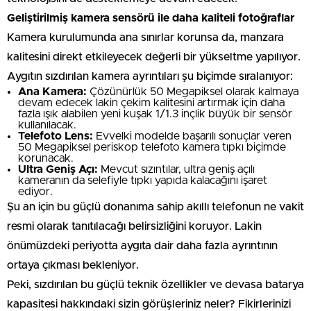
Geliştirilmiş kamera sensörü ile daha kaliteli fotoğraflar
Kamera kurulumunda ana sınırlar korunsa da, manzara
kalitesini direkt etkileyecek değerli bir yükseltme yapılıyor.
Aygıtın sızdırılan kamera ayrıntıları şu biçimde sıralanıyor:
Ana Kamera:
Çözünürlük 50 Megapiksel olarak kalmaya
devam edecek lakin çekim kalitesini artırmak için daha
fazla ışık alabilen yeni kuşak 1/1.3 inçlik büyük bir sensör
kullanılacak.
Telefoto Lens:
Evvelki modelde başarılı sonuçlar veren
50 Megapiksel periskop telefoto kamera tıpkı biçimde
korunacak.
Ultra Geniş Açı:
Mevcut sızıntılar, ultra geniş açılı
kameranın da selefiyle tıpkı yapıda kalacağını işaret
ediyor.
Şu an için bu güçlü donanıma sahip akıllı telefonun ne vakit
resmi olarak tanıtılacağı belirsizliğini koruyor. Lakin
önümüzdeki periyotta aygıta dair daha fazla ayrıntının
ortaya çıkması bekleniyor.
Peki, sızdırılan bu güçlü teknik özellikler ve devasa batarya
kapasitesi hakkındaki sizin görüşleriniz neler? Fikirlerinizi