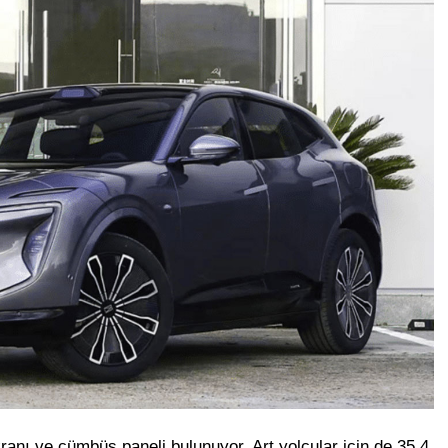
kranı ve cümbüş paneli bulunuyor. Art yolcular için de 35.4