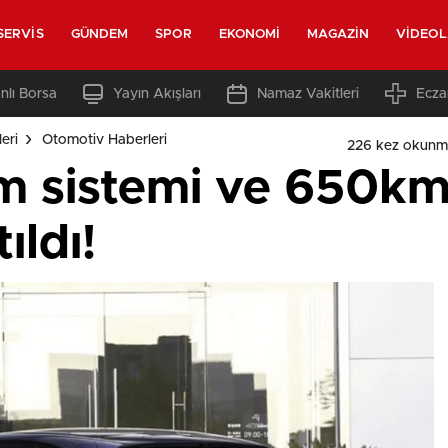
SERVIS
GÜNDEM
SPOR
EKONOMI
MAGAZIN
VIDEO
nlı Borsa
Yayın Akışları
Namaz Vakitleri
Ecza
eri
Otomotiv Haberleri
226 kez okunm
im sistemi ve 650km
ıldı!