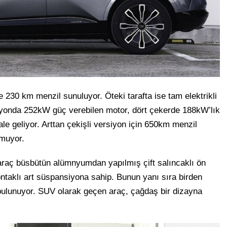
 230 km menzil sunuluyor. Öteki tarafta ise tam elektrikli
siyonda 252kW güç verebilen motor, dört çekerde 188kW’lık
le geliyor. Arttan çekişli versiyon için 650km menzil
nmuyor.
 araç büsbütün alümnyumdan yapılmış çift salıncaklı ön
ntaklı art süspansiyona sahip. Bunun yanı sıra birden
ulunuyor. SUV olarak geçen araç, çağdaş bir dizayna