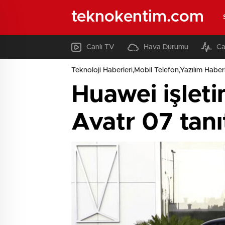
teknokentim.com
Canlı TV
Hava Durumu
Ca
Teknoloji Haberleri,Mobil Telefon,Yazılım Haberl
Huawei işlet
Avatr 07 tanıt