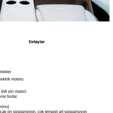
Detaylar
rlekler
lektrik motoru
 kW (ön motor)
mir fosfat
yonu)
ncak ön süspansiyon, çok temaslı art süspansiyon