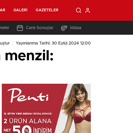
LAR
GALERI
GAZETELER
neler
Canlı Sonuçlar
İddaa
uştur
Yayınlanma Tarihi: 30 Eylül 2024 12:00
 menzil: