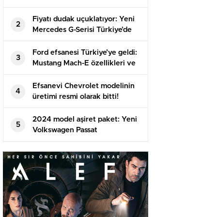
Fiyatı dudak uçuklatıyor: Yeni
2
Mercedes G-Serisi Türkiye’de
satışa sunuldu!
Ford efsanesi Türkiye’ye geldi:
3
Mustang Mach-E özellikleri ve
fiyatı!
Efsanevi Chevrolet modelinin
4
üretimi resmi olarak bitti!
2024 model aşiret paket: Yeni
5
Volkswagen Passat
Nürburgring’te görüntülendi!