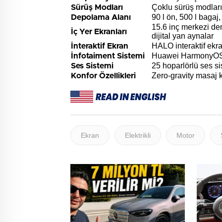
Çoklu sürüş modları
Sürüş Modları
90 l ön, 500 l bagaj
Depolama Alanı
15.6 inç merkezi den
İç Yer Ekranları
dijital yan aynalar
HALO interaktif ekr
İnteraktif Ekran
Huawei HarmonyOS
İnfotaiment Sistemi
25 hoparlörlü ses si
Ses Sistemi
Zero-gravity masaj ko
Konfor Özellikleri
Ekran
Elektrikli
Motor