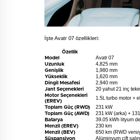
İşte Avatr 07 özellikleri:
Özellik
Avatr 07
Model
4,825 mm
Uzunluk
1,980 mm
Genişlik
1,620 mm
Yükseklik
2,940 mm
Dingil Mesafesi
20 yahut 21 inç teke
Jant Seçenekleri
Motor Seçenekleri
1.5L turbo motor + e
(EREV)
231 kW
Toplam Güç (RWD)
231 kW (arka) + 131
Toplam Güç (AWD)
39.05 kWh lityum de
Batarya
230 km
Menzil (EREV)
650 km (RWD versi
Menzil (BEV)
Alüminyum çift salı
Süspansiyon