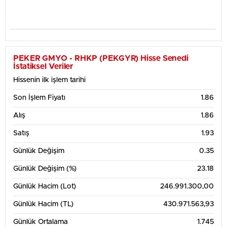
PEKER GMYO - RHKP (PEKGYR) Hisse Senedi
İstatiksel Veriler
Hissenin ilk işlem tarihi
Son İşlem Fiyatı
1.86
Alış
1.86
Satış
1.93
Günlük Değişim
0.35
Günlük Değişim (%)
23.18
Günlük Hacim (Lot)
246.991.300,00
Günlük Hacim (TL)
430.971.563,93
Günlük Ortalama
1.745