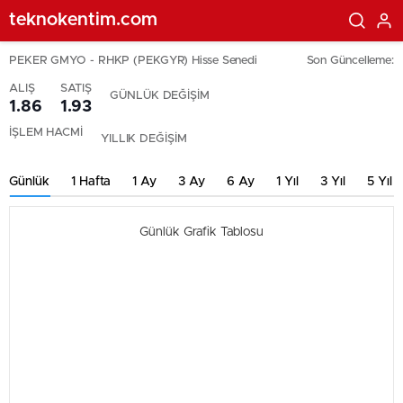
teknokentim.com
PEKER GMYO - RHKP (PEKGYR) Hisse Senedi
Son Güncelleme:
ALIŞ
SATIŞ
GÜNLÜK DEĞİŞİM
1.86
1.93
İŞLEM HACMİ
YILLIK DEĞİŞİM
Günlük
1 Hafta
1 Ay
3 Ay
6 Ay
1 Yıl
3 Yıl
5 Yıl
Günlük Grafik Tablosu