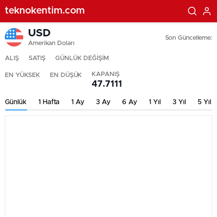
teknokentim.com
USD
Son Güncelleme:
Amerikan Doları
ALIŞ
SATIŞ
GÜNLÜK DEĞİŞİM
KAPANIŞ
EN YÜKSEK
EN DÜŞÜK
47.7111
Günlük
1 Hafta
1 Ay
3 Ay
6 Ay
1 Yıl
3 Yıl
5 Yıl