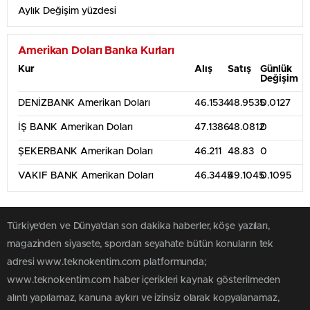
Aylık Değişim yüzdesi
Amerikan Doları Banka Kurları
Kur
Alış
Satış
Günlük
Değişim
DENİZBANK Amerikan Doları
46.1534
48.9535
0.0127
İŞ BANK Amerikan Doları
47.1386
48.0812
0
ŞEKERBANK Amerikan Doları
46.211
48.83
0
VAKIF BANK Amerikan Doları
46.3445
49.1045
0.1095
Türkiye'den ve Dünya’dan son dakika haberler, köşe yazıları,
magazinden siyasete, spordan seyahate bütün konuların tek
adresi www.teknokentim.com platformunda;
www.teknokentim.com haber içerikleri kaynak gösterilmeden
alıntı yapılamaz, kanuna aykırı ve izinsiz olarak kopyalanamaz,