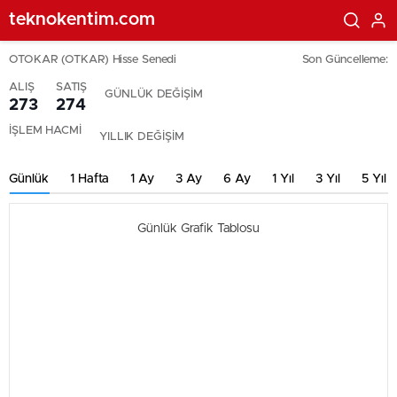
teknokentim.com
OTOKAR (OTKAR) Hisse Senedi
Son Güncelleme:
ALIŞ
SATIŞ
GÜNLÜK DEĞİŞİM
273
274
İŞLEM HACMİ
YILLIK DEĞİŞİM
Günlük
1 Hafta
1 Ay
3 Ay
6 Ay
1 Yıl
3 Yıl
5 Yıl
Günlük Grafik Tablosu