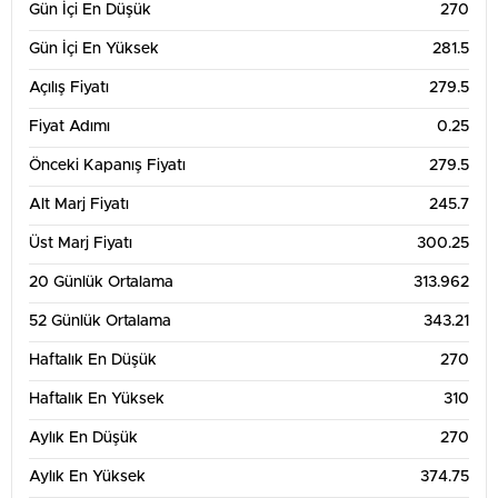
Gün İçi En Düşük
270
Gün İçi En Yüksek
281.5
Açılış Fiyatı
279.5
Fiyat Adımı
0.25
Önceki Kapanış Fiyatı
279.5
Alt Marj Fiyatı
245.7
Üst Marj Fiyatı
300.25
20 Günlük Ortalama
313.962
52 Günlük Ortalama
343.21
Haftalık En Düşük
270
Haftalık En Yüksek
310
Aylık En Düşük
270
Aylık En Yüksek
374.75