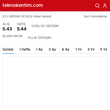
teknokentim.com
ICU GIRISIM (ICUGS) Hisse Senedi
Son Güncelleme:
ALIŞ
SATIŞ
GÜNLÜK DEĞİŞİM
5.43
5.44
İŞLEM HACMİ
YILLIK DEĞİŞİM
Günlük
1 Hafta
1 Ay
3 Ay
6 Ay
1 Yıl
3 Yıl
5 Yıl