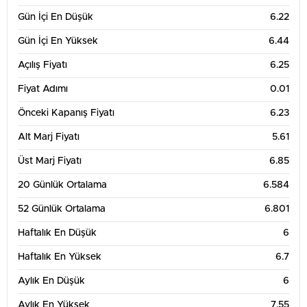
7
Gün İçi En Düşük
6.22
Gün İçi En Yüksek
6.44
6.5
Açılış Fiyatı
6.25
Fiyat Adımı
0.01
6
Önceki Kapanış Fiyatı
6.23
13. Tem
20. Tem
27. Tem
3. Ağu
Alt Marj Fiyatı
5.61
3 Aylık Grafik Tablosu
8
Üst Marj Fiyatı
6.85
20 Günlük Ortalama
6.584
7
52 Günlük Ortalama
6.801
Haftalık En Düşük
6
6
Haftalık En Yüksek
6.7
Aylık En Düşük
6
5
Aylık En Yüksek
7.55