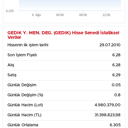
6.225
6. Ağu
04:00
08:00
12:00
Haftalık Grafik Tablosu
6.35
GEDIK Y. MEN. DEG. (GEDIK) Hisse Senedi İstatiksel
Veriler
Hissenin ilk işlem tarihi
29.07.2010
6.3
Son İşlem Fiyatı
6.28
Alış
6.28
6.25
Satış
6.29
Günlük Değişim
0.05
6.2
Günlük Değişim (%)
0.8
1. Ağu
3. Ağu
5. Ağu
Günlük Hacim (Lot)
4.980.379,00
1 Aylık Grafik Tablosu
7.5
Günlük Hacim (TL)
31.398.823,98
Günlük Ortalama
6.305