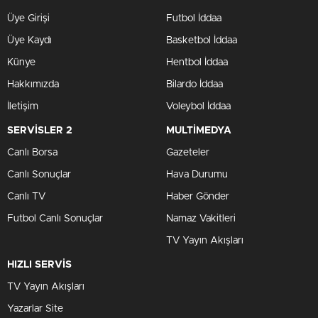
6
Üye Girişi
Futbol İddaa
5
Üye Kaydı
Basketbol İddaa
Künye
Hentbol İddaa
4
Hakkımızda
Eki '25
Oca '26
Bilardo İddaa
Nis '26
Tem '26
İletişim
Voleybol İddaa
3 Yıllık Grafik Tablosu
10
SERVİSLER 2
MULTİMEDYA
Canlı Borsa
Gazeteler
8
Canlı Sonuçlar
Hava Durumu
Canlı TV
Haber Gönder
6
Futbol Canlı Sonuçlar
Namaz Vakitleri
4
TV Yayın Akışları
HIZLI SERVİS
2
2024
2025
2026
TV Yayın Akışları
Yazarlar Site
5 Yıllık Grafik Tablosu