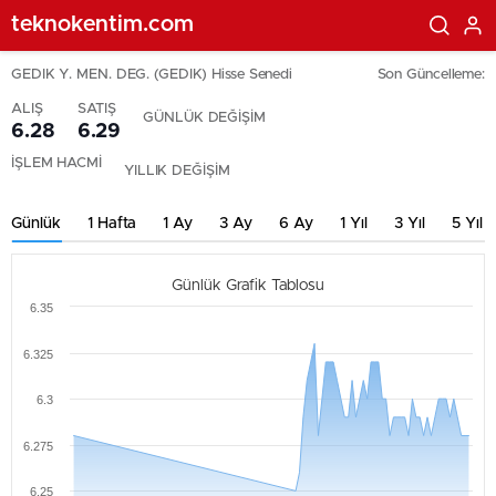
teknokentim.com
GEDIK Y. MEN. DEG. (GEDIK) Hisse Senedi
Son Güncelleme:
ALIŞ
SATIŞ
GÜNLÜK DEĞİŞİM
6.28
6.29
İŞLEM HACMİ
YILLIK DEĞİŞİM
Günlük
1 Hafta
1 Ay
3 Ay
6 Ay
1 Yıl
3 Yıl
5 Yıl
Günlük Grafik Tablosu
6.35
6.325
6.3
6.275
6.25