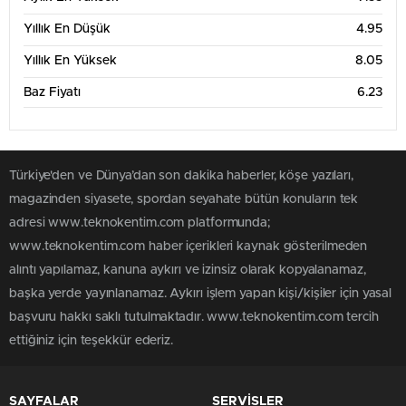
Haz '26
Tem '26
Ağu '26
Yıllık En Düşük
4.95
6 Aylık Grafik Tablosu
8
Yıllık En Yüksek
8.05
Baz Fiyatı
6.23
7
6
Türkiye'den ve Dünya’dan son dakika haberler, köşe yazıları,
5
magazinden siyasete, spordan seyahate bütün konuların tek
adresi www.teknokentim.com platformunda;
4
www.teknokentim.com haber içerikleri kaynak gösterilmeden
Mar '26
May '26
Tem '26
alıntı yapılamaz, kanuna aykırı ve izinsiz olarak kopyalanamaz,
başka yerde yayınlanamaz. Aykırı işlem yapan kişi/kişiler için yasal
1 Yıllık Grafik Tablosu
8
başvuru hakkı saklı tutulmaktadır. www.teknokentim.com tercih
ettiğiniz için teşekkür ederiz.
7
SAYFALAR
SERVİSLER