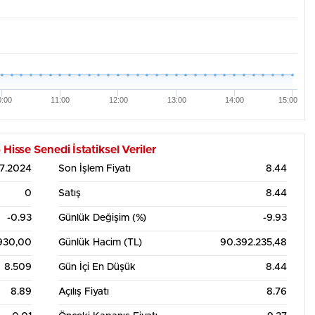
0:00
11:00
12:00
13:00
14:00
15:00
se Senedi İstatiksel Veriler
07.2024
Son İşlem Fiyatı
8.44
0
Satış
8.44
-0.93
Günlük Değişim (%)
-9.93
.930,00
Günlük Hacim (TL)
90.392.235,48
8.509
Gün İçi En Düşük
8.44
8.89
Açılış Fiyatı
8.76