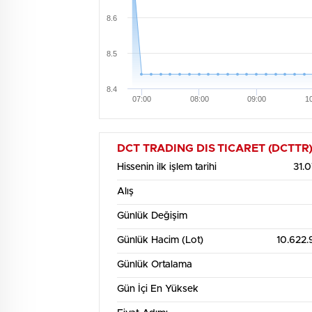
8.6
8.5
8.4
07:00
08:00
09:00
1
DCT TRADING DIS TICARET (DCTTR) His
Hissenin ilk işlem tarihi
31.
Alış
Günlük Değişim
Günlük Hacim (Lot)
10.622
Günlük Ortalama
Gün İçi En Yüksek