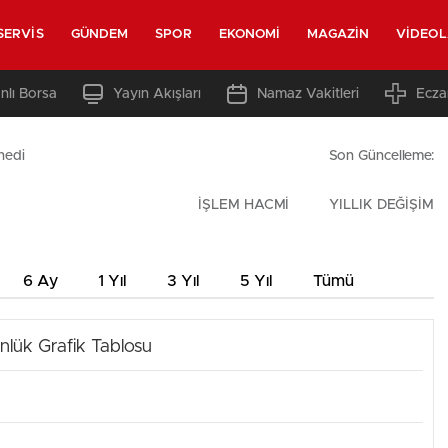
SERVIS
GÜNDEM
SPOR
EKONOMI
MAGAZIN
VIDEO
nlı Borsa
Yayın Akışları
Namaz Vakitleri
Ecza
nedi
Son Güncelleme:
İŞLEM HACMİ
YILLIK DEĞİŞİM
6 Ay
1 Yıl
3 Yıl
5 Yıl
Tümü
nlük Grafik Tablosu