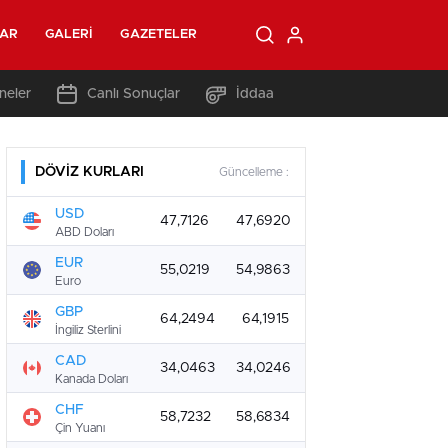
LAR
GALERI
GAZETELER
neler
Canlı Sonuçlar
İddaa
DÖVİZ KURLARI
Güncelleme :
USD
47,7126
47,6920
ABD Doları
EUR
55,0219
54,9863
Euro
GBP
64,2494
64,1915
İngiliz Sterlini
CAD
34,0463
34,0246
Kanada Doları
CHF
58,7232
58,6834
Çin Yuanı