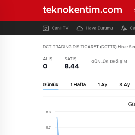
teknokentim.com
Canlı TV
Hava Durumu
Ca
DCT TRADING DIS TICARET (DCTTR) Hisse Se
ALIŞ
SATIŞ
GÜNLÜK DEĞİŞİM
0
8.44
Günlük
1 Hafta
1 Ay
3 Ay
Gü
8.8
8.7