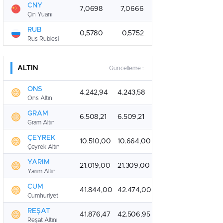
CNY
7,0698
7,0666
Çin Yuanı
RUB
0,5780
0,5752
Rus Rublesi
ALTIN
Güncelleme :
ONS
4.242,94
4.243,58
Ons Altın
GRAM
6.508,21
6.509,21
Gram Altın
ÇEYREK
10.510,00
10.664,00
Çeyrek Altın
YARIM
21.019,00
21.309,00
Yarım Altın
CUM
41.844,00
42.474,00
Cumhuriyet
REŞAT
41.876,47
42.506,95
Reşat Altını