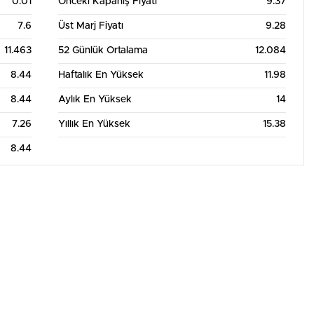
0.01
Önceki Kapanış Fiyatı
9.37
7.6
Üst Marj Fiyatı
9.28
11.463
52 Günlük Ortalama
12.084
8.44
Haftalık En Yüksek
11.98
8.44
Aylık En Yüksek
14
7.26
Yıllık En Yüksek
15.38
8.44