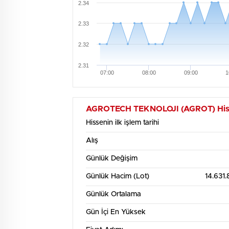
2.34
2.33
2.32
2.31
07:00
08:00
09:00
1
AGROTECH TEKNOLOJI (AGROT) Hisse S
Hissenin ilk işlem tarihi
Alış
Günlük Değişim
Günlük Hacim (Lot)
14.631
Günlük Ortalama
Gün İçi En Yüksek