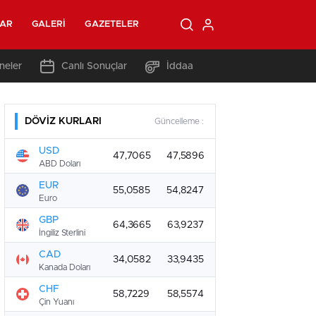
LAR
GALERI
GAZETELER
neler
Canlı Sonuçlar
İddaa
DÖVİZ KURLARI
Güncelleme :
USD
47,7065
47,5896
ABD Doları
EUR
55,0585
54,8247
Euro
GBP
64,3665
63,9237
İngiliz Sterlini
CAD
34,0582
33,9435
Kanada Doları
CHF
58,7229
58,5574
Çin Yuanı