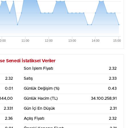
0:00
11:00
12:00
13:00
14:00
15:00
enedi İstatiksel Veriler
Son İşlem Fiyatı
2.32
2.32
Satış
2.33
0.01
Günlük Değişim (%)
0.43
.844,00
Günlük Hacim (TL)
34.100.258,91
2.331
Gün İçi En Düşük
2.31
2.36
Açılış Fiyatı
2.32