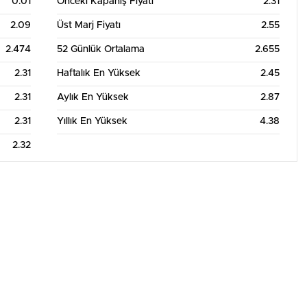
0.01
Önceki Kapanış Fiyatı
2.31
2.09
Üst Marj Fiyatı
2.55
2.474
52 Günlük Ortalama
2.655
2.31
Haftalık En Yüksek
2.45
2.31
Aylık En Yüksek
2.87
2.31
Yıllık En Yüksek
4.38
2.32