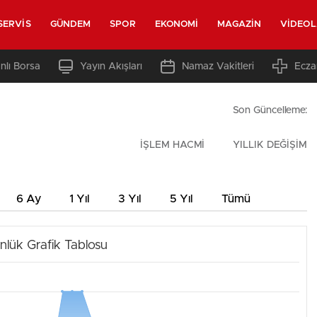
SERVIS
GÜNDEM
SPOR
EKONOMI
MAGAZIN
VIDEO
nlı Borsa
Yayın Akışları
Namaz Vakitleri
Ecza
Son Güncelleme:
İŞLEM HACMİ
YILLIK DEĞİŞİM
6 Ay
1 Yıl
3 Yıl
5 Yıl
Tümü
nlük Grafik Tablosu