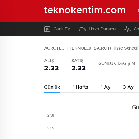
teknokentim.com
Canlı TV
Hava Durumu
Ca
AGROTECH TEKNOLOJI (AGROT) Hisse Senedi
ALIŞ
SATIŞ
GÜNLÜK DEĞİŞİM
2.32
2.33
Günlük
1 Hafta
1 Ay
3 Ay
Gü
2.36
2.35