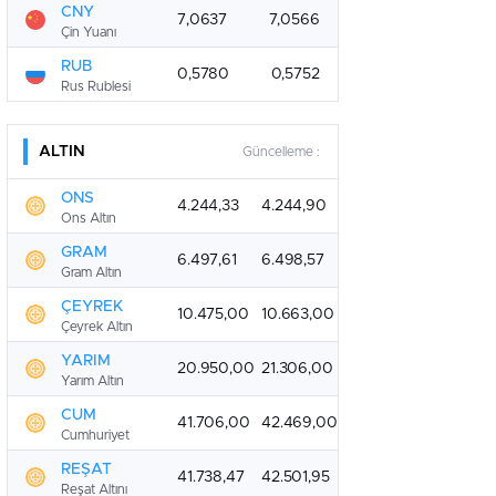
CNY
7,0637
7,0566
Çin Yuanı
RUB
0,5780
0,5752
Rus Rublesi
ALTIN
Güncelleme :
ONS
4.244,33
4.244,90
Ons Altın
GRAM
6.497,61
6.498,57
Gram Altın
ÇEYREK
10.475,00
10.663,00
Çeyrek Altın
YARIM
20.950,00
21.306,00
Yarım Altın
CUM
41.706,00
42.469,00
Cumhuriyet
REŞAT
41.738,47
42.501,95
Reşat Altını