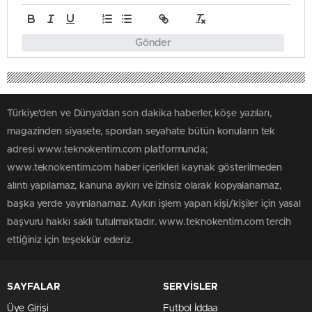
Gönder
Türkiye'den ve Dünya’dan son dakika haberler, köşe yazıları,
magazinden siyasete, spordan seyahate bütün konuların tek
adresi www.teknokentim.com platformunda;
www.teknokentim.com haber içerikleri kaynak gösterilmeden
alıntı yapılamaz, kanuna aykırı ve izinsiz olarak kopyalanamaz,
başka yerde yayınlanamaz. Aykırı işlem yapan kişi/kişiler için yasal
başvuru hakkı saklı tutulmaktadır. www.teknokentim.com tercih
ettiğiniz için teşekkür ederiz.
SAYFALAR
SERVİSLER
Üye Girişi
Futbol İddaa