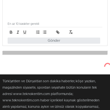
En az 10 karakter gerekli
Gönder
Türkiye'den ve Dünya’dan son dakika haberler, köşe yazıları,
magazinden siyasete, spordan seyahate bütün konuların tek
adresi www.teknokentim.com platformunda;
www.teknokentim.com haber içerikleri kaynak gösterilmeden
alıntı yapılamaz, kanuna aykırı ve izinsiz olarak kopyalanamaz,