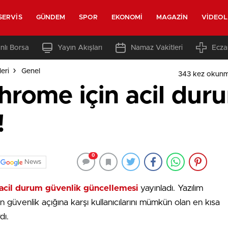
SERVIS
GÜNDEM
SPOR
EKONOMI
MAGAZIN
VIDEO
nlı Borsa
Yayın Akışları
Namaz Vakitleri
Ecza
eri
Genel
343 kez okunm
hrome için acil dur
!
0
News
acil durum güvenlik güncellemesi
yayınladı. Yazılım
güvenlik açığına karşı kullanıcılarını mümkün olan en kısa
dı.