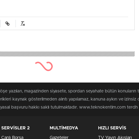
 köşe yazıları, magazinden siyasete, spordan seyahate bütün konuları
leri kaynak gösterilmeden alıntı yapılamaz, kanuna aykırı ve izinsiz
n yasal başvuru hakkı saklı tutulmaktadır. www.teknokentim.com tercih e
SERVİSLER 2
MULTİMEDYA
HIZLI SERVİS
Canlı Borsa
Gazeteler
TV Yayın Akışları