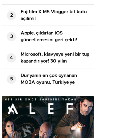
Fujifilm X-M5 Vlogger kit kutu
2
açılımı!
Apple, çıldırtan iOS
3
güncellemesini geri çekti!
Microsoft, klavyeye yeni bir tuş
4
kazandırıyor! 30 yılın
ardından…
Dünyanın en çok oynanan
5
MOBA oyunu, Türkiye’ye
geliyor!