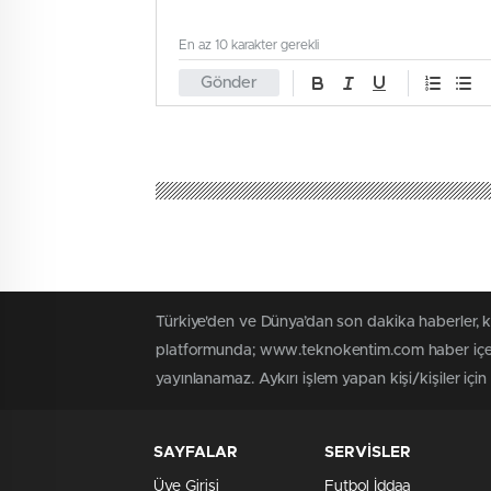
En az 10 karakter gerekli
Gönder
Türkiye'den ve Dünya’dan son dakika haberler,
platformunda; www.teknokentim.com haber içerik
yayınlanamaz. Aykırı işlem yapan kişi/kişiler içi
SAYFALAR
SERVİSLER
Üye Girişi
Futbol İddaa