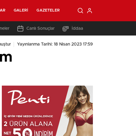
LAR
GALERI
GAZETELER
neler
Canlı Sonuçlar
İddaa
uştur
Yayınlanma Tarihi: 18 Nisan 2023 17:59
um