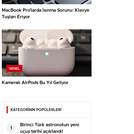
MacBook Pro’larda Isınma Sorunu: Klavye
Tuşları Eriyor
GENEL
Kameralı AirPods Bu Yıl Geliyor
KATEGORİNİN POPÜLERLERİ
Birinci Türk astronotun yeni
1
uçuş tarihi açıklandı!