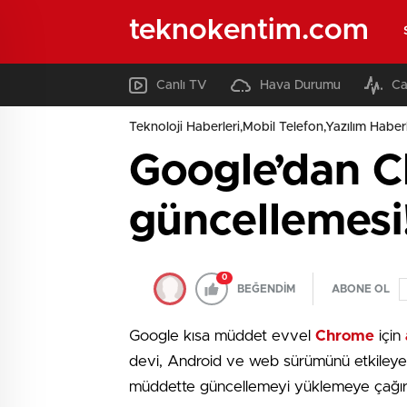
teknokentim.com
Canlı TV
Hava Durumu
Ca
Teknoloji Haberleri,Mobil Telefon,Yazılım Haberl
Google’dan C
güncellemesi
0
BEĞENDİM
ABONE OL
Google kısa müddet evvel
Chrome
için
devi, Android ve web sürümünü etkileyen 
müddette güncellemeyi yüklemeye çağır