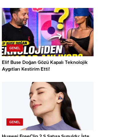
GENEL
Elif Buse Doğan Gözü Kapalı Teknolojik
Aygıtları Kestirim Etti!
GENEL
Huawei FreeClip 2 S Satışa Sunuldu: İşte