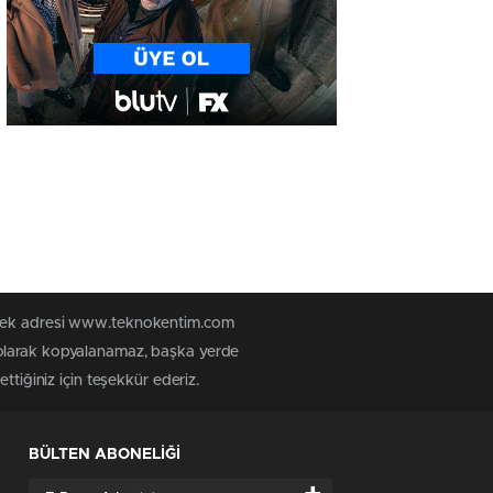
n tek adresi www.teknokentim.com
 olarak kopyalanamaz, başka yerde
ttiğiniz için teşekkür ederiz.
BÜLTEN ABONELİĞİ