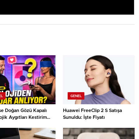
EL
GENEL
use Doğan Gözü Kapalı
Huawei FreeClip 2 S Satışa
jik Aygıtları Kestirim
Sunuldu: İşte Fiyatı