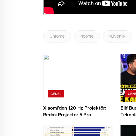
Chrome
google
güvenlik
GENEL
GEN
Xiaomi’den 120 Hz Projektör:
Elif B
Redmi Projector 5 Pro
Teknolo
Etti!