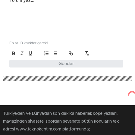
En az 10 karakter gerekli
Gönder
Türkiye'den ve Dünya’dan son dakika haberler, köşe yazıları,
magazinden siyasete, spordan seyahate bütün konuların tek
adresi www.teknokentim.com platformunda;