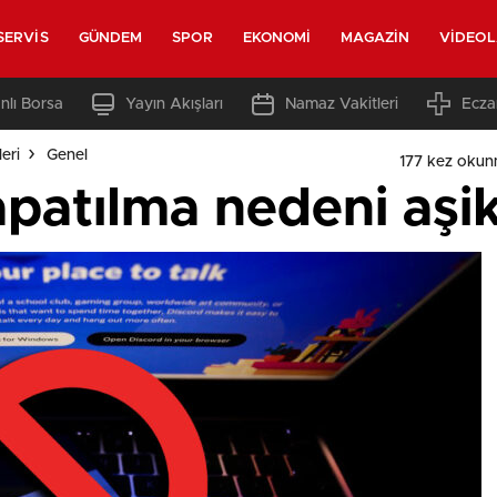
SERVIS
GÜNDEM
SPOR
EKONOMI
MAGAZIN
VIDEO
nlı Borsa
Yayın Akışları
Namaz Vakitleri
Ecza
eri
Genel
177 kez okun
apatılma nedeni aşi