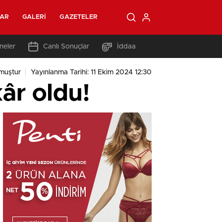
LAR
GALERI
GAZETELER
neler
Canlı Sonuçlar
İddaa
muştur
Yayınlanma Tarihi: 11 Ekim 2024 12:30
kâr oldu!