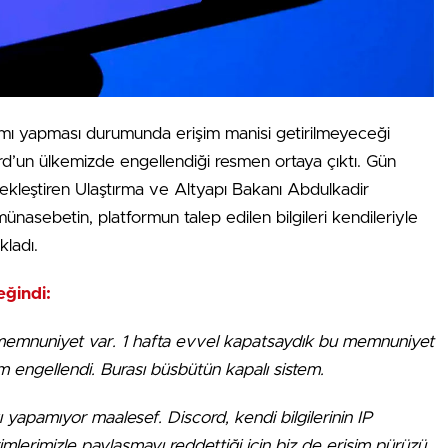
aşımı yapması durumunda erişim manisi getirilmeyeceği
ord’un ülkemizde engellendiği resmen ortaya çıktı. Gün
rçekleştiren Ulaştırma ve Altyapı Bakanı Abdulkadir
nasebetin, platformun talep edilen bilgileri kendileriyle
ladı.
eğindi:
 memnuniyet var. 1 hafta evvel kapatsaydık bu memnuniyet
 engellendi. Burası büsbütün kapalı sistem.
yı yapamıyor maalesef.
Discord, kendi bilgilerinin IP
irimlerimizle paylaşmayı reddettiği için biz de erişim pürüzü