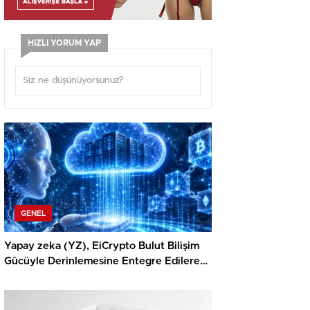
HIZLI YORUM YAP
GENEL
Yapay zeka (YZ), EiCrypto Bulut Bilişim
Gücüyle Derinlemesine Entegre Edilerek,
Türklerin Ayda 12.120 Dolar Pasif Gelir
Elde Etmelerine Basitçe Yardımcı Oluyor