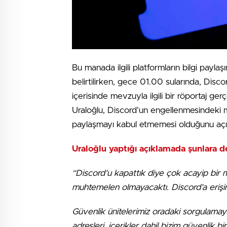
Bu manada ilgili platformların bilgi payl
belirtilirken, gece 01.00 sularında, Disc
içerisinde mevzuyla ilgili bir röportaj ge
Uraloğlu, Discord’un engellenmesindeki mü
paylaşmayı kabul etmemesi olduğunu açık
Uraloğlu yaptığı açıklamada şunlara d
“Discord’u kapattık diye çok acayip bir
muhtemelen olmayacaktı. Discord’a erişim
Güvenlik ünitelerimiz oradaki sorgulama
adresleri, içerikler dahil bizim güvenlik b