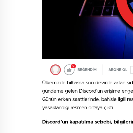
0
BEĞENDİM
ABONE OL
Ülkemizde bilhassa son devirde artan şidd
gündeme gelen Discord’un erişime engelle
Günün erken saattlerinde, bahisle ilgili 
yasaklandığı resmen ortaya çıktı.
Discord’un kapatılma sebebi, bilgiler