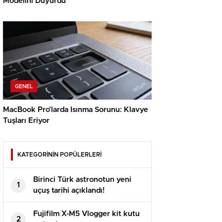
Modelini Duyurdu
GENEL
MacBook Pro’larda Isınma Sorunu: Klavye
Tuşları Eriyor
KATEGORİNİN POPÜLERLERİ
Birinci Türk astronotun yeni
1
uçuş tarihi açıklandı!
Fujifilm X-M5 Vlogger kit kutu
2