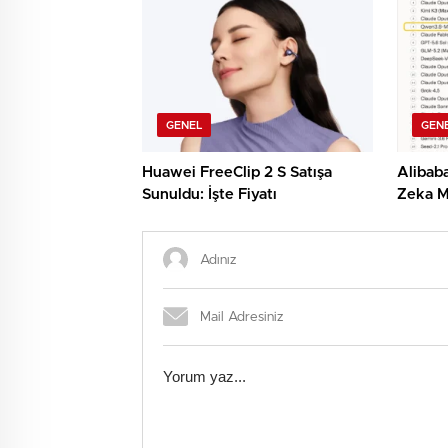
Edilerek, Türklerin Ayda 12.120
Dolar Pasif Gelir Elde
Etmelerine Basitçe Yardımcı
Oluyor
GENEL
GEN
Huawei FreeClip 2 S Satışa
Alibab
Sunuldu: İşte Fiyatı
Zeka M