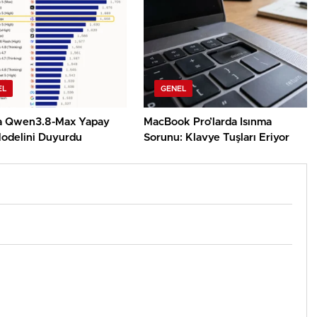
EL
GENEL
a Qwen3.8-Max Yapay
MacBook Pro’larda Isınma
odelini Duyurdu
Sorunu: Klavye Tuşları Eriyor