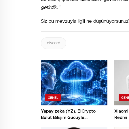
getirdik.”
Siz bu mevzuyla ilgili ne düşünüyorsunuz
discord
GENEL
GEN
Yapay zeka (YZ), EiCrypto
Xiaomi
Bulut Bilişim Gücüyle
Redmi 
Derinlemesine Entegre