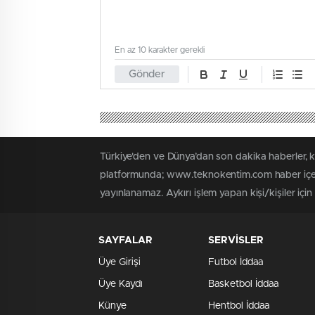
En az 10 karakter gerekli
Gönder
Türkiye'den ve Dünya’dan son dakika haberler,
platformunda; www.teknokentim.com haber içerik
yayınlanamaz. Aykırı işlem yapan kişi/kişiler içi
SAYFALAR
SERVİSLER
Üye Girişi
Futbol İddaa
Üye Kaydı
Basketbol İddaa
Künye
Hentbol İddaa