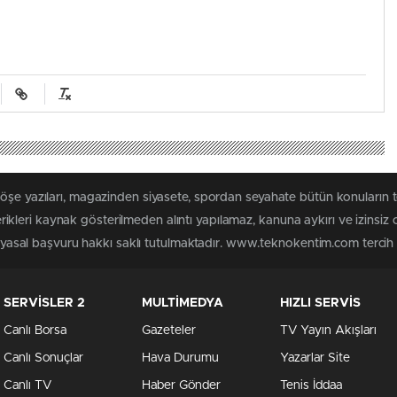
 köşe yazıları, magazinden siyasete, spordan seyahate bütün konuları
leri kaynak gösterilmeden alıntı yapılamaz, kanuna aykırı ve izinsiz
n yasal başvuru hakkı saklı tutulmaktadır. www.teknokentim.com tercih e
SERVİSLER 2
MULTİMEDYA
HIZLI SERVİS
Canlı Borsa
Gazeteler
TV Yayın Akışları
Canlı Sonuçlar
Hava Durumu
Yazarlar Site
Canlı TV
Haber Gönder
Tenis İddaa