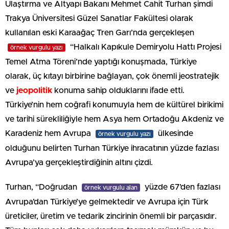
Ulaştırma ve Altyapı Bakanı Mehmet Cahit Turhan şimdi
Trakya Üniversitesi Güzel Sanatlar Fakültesi olarak
kullanılan eski Karaağaç Tren Garı’nda gerçekleşen
“Halkalı Kapıkule Demiryolu Hattı Projesi
örnek vurgulu yazı
Temel Atma Töreni’nde yaptığı konuşmada, Türkiye
olarak, üç kıtayı birbirine bağlayan, çok önemli jeostratejik
ve
jeopolitik
konuma sahip olduklarını ifade etti.
Türkiye’nin hem coğrafi konumuyla hem de kültürel birikimi
ve tarihi sürekliliğiyle hem Asya hem Ortadoğu Akdeniz ve
Karadeniz hem Avrupa
ülkesinde
örnek vurgulu yazı
olduğunu belirten Turhan Türkiye ihracatının yüzde fazlası
Avrupa’ya gerçekleştirdiğinin altını çizdi.
Turhan, “Doğrudan
yüzde 67’den fazlası
örnek vurgulu alan
Avrupa’dan Türkiye’ye gelmektedir ve Avrupa için Türk
üreticiler, üretim ve tedarik zincirinin önemli bir parçasıdır.