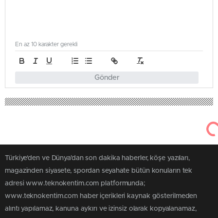
En az 10 karakter gerekli
Gönder
Türkiye'den ve Dünya’dan son dakika haberler, köşe yazıları,
magazinden siyasete, spordan seyahate bütün konuların tek
adresi www.teknokentim.com platformunda;
www.teknokentim.com haber içerikleri kaynak gösterilmeden
alıntı yapılamaz, kanuna aykırı ve izinsiz olarak kopyalanamaz,