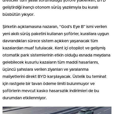
üreticiler tüm yasal sorumluluğu şoföre yüklerken, BYD
geliştirdiği inançlı otonom sürüş yazılımıyla bu kuralı
büsbütün yıkıyor.
Şirketin açıklamasına nazaran, “God’s Eye B” ismi verilen
yeni akıllı sürüş paketini kullanan şoförler, kurallara uygun
davrandıkları sürece sistem açıkken yaşanacak tüm
kazalardan muaf tutulacak. Kent içi otopilot ve gelişmiş
otomatik park sistemlerinin etkin olduğu esnada meydana
gelebilecek kusurlu kazaların tüm maddi hasarlarını,
üçüncü şahıslara verilen ziyanları ve yaralanma
maliyetlerini direkt BYD karşılayacak. Üstelik bu teminat
için rastgele bir tavan ödeme limiti bulunmuyor ve
şoförlerin mevcut kasko hasarsızlık indirimleri de bu
durumdan etkilenmiyor.