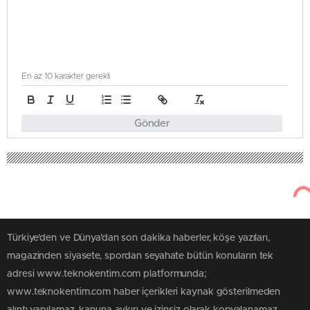
En az 10 karakter gerekli
Gönder
Türkiye'den ve Dünya’dan son dakika haberler, köşe yazıları,
magazinden siyasete, spordan seyahate bütün konuların tek
adresi www.teknokentim.com platformunda;
www.teknokentim.com haber içerikleri kaynak gösterilmeden
alıntı yapılamaz, kanuna aykırı ve izinsiz olarak kopyalanamaz,