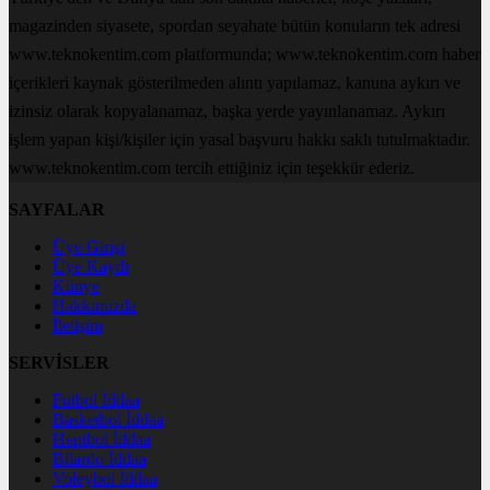
magazinden siyasete, spordan seyahate bütün konuların tek adresi
www.teknokentim.com platformunda; www.teknokentim.com haber
içerikleri kaynak gösterilmeden alıntı yapılamaz, kanuna aykırı ve
izinsiz olarak kopyalanamaz, başka yerde yayınlanamaz. Aykırı
işlem yapan kişi/kişiler için yasal başvuru hakkı saklı tutulmaktadır.
www.teknokentim.com tercih ettiğiniz için teşekkür ederiz.
SAYFALAR
Üye Girişi
Üye Kaydı
Künye
Hakkımızda
İletişim
SERVİSLER
Futbol İddaa
Basketbol İddaa
Hentbol İddaa
Bilardo İddaa
Voleybol İddaa