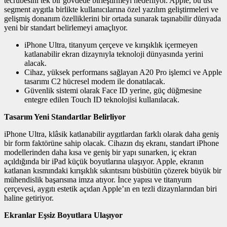
tecrübesini tek bir gövdede birleştirmeyi hedefliyor. Apple, bu üst
segment aygıtla birlikte kullanıcılarına özel yazılım geliştirmeleri ve
gelişmiş donanım özelliklerini bir ortada sunarak taşınabilir dünyada
yeni bir standart belirlemeyi amaçlıyor.
iPhone Ultra, titanyum çerçeve ve kırışıklık içermeyen
katlanabilir ekran dizaynıyla teknoloji dünyasında yerini
alacak.
Cihaz, yüksek performans sağlayan A20 Pro işlemci ve Apple
tasarımı C2 hücresel modem ile donatılacak.
Güvenlik sistemi olarak Face ID yerine, güç düğmesine
entegre edilen Touch ID teknolojisi kullanılacak.
Tasarım Yeni Standartlar Belirliyor
iPhone Ultra, klâsik katlanabilir aygıtlardan farklı olarak daha geniş
bir form faktörüne sahip olacak. Cihazın dış ekranı, standart iPhone
modellerinden daha kısa ve geniş bir yapı sunarken, iç ekran
açıldığında bir iPad küçük boyutlarına ulaşıyor. Apple, ekranın
katlanan kısmındaki kırışıklık sıkıntısını büsbütün çözerek büyük bir
mühendislik başarısına imza atıyor. İnce yapısı ve titanyum
çerçevesi, aygıtı estetik açıdan Apple’ın en tezli dizaynlarından biri
haline getiriyor.
Ekranlar Eşsiz Boyutlara Ulaşıyor