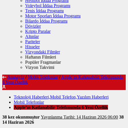
Hentbol İddaa Programı
Voleybol İddaa Programı
Tenis İddaa Programı
Motor Sporları İddaa Programı
Bilardo İddaa Programı
Dövizler
Kripto Paralar
Altınlar
Pariteler
Hisseler
Vizyondaki Filmler
Haftanın Filmleri
Popüler Fragmanlar
Vizyon Takvimi
Anasayfa
/
Mobil Telefonlar
/
Apple’ın Katlanabilir Telefonunda
6 Yeni Özellik
Teknoloji Haberleri,Mobil Telefon,Yazılım Haberleri
Mobil Telefonlar
Apple’ın Katlanabilir Telefonunda 6 Yeni Özellik
38 kez okunmuştur
Yayınlanma Tarihi: 14 Haziran 2026 06:00
38
14 Haziran 2026