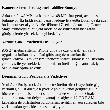
Kamera Sistemi Profesyonel Tahliller Sunuyor
Arka tarafta 48 MP ana kamera ve 48 MP ultra geniş açılı lens
bulunuyor. İki farklı ekran yapısı nedeniyle aygıtta toplamda iki adet
ön kamera yer alıyor. Apple, iPhone 17 serisinde tanıttığı Center
Stage teknolojisini bu yeni modelde de kullanarak manzaralı
görüşmelerde yüksek kaliteyi hedefliyor.
Yazılım Çoklu Vazifeleri Destekliyor
iOS 27 işletim sistemi, iPhone Ultra’ya özel olarak yan yana
uygulama kullanımı ve iPad gibisi arayüz nizamları ile
güncelleniyor. Tam kapsamlı pencere idaresi sunmasa da, sistemin
çoklu vazife yetenekleri, kullanıcıların üretkenliğini artırmak için
özel olarak optimize edildi.
Donanım Güçlü Performans Vadediyor
Yeni A20 Pro işlemci, 2 nanometre üretim süreci sayesinde güç
verimliliğini üst düzeye taşıyor. Apple’ın kendi geliştirdiği C2
hücresel modem ise irtibat suratlarında ve verimlilikte Qualcomm
tahlillerine nazaran değerli avantajlar sağlıyor. 12 GB RAM
kapasitesi ile birleştirilen bu donanım, aygıtın en ağır süreçleri bile
zorlanmadan gerçekleştirmesini sağlıyor.