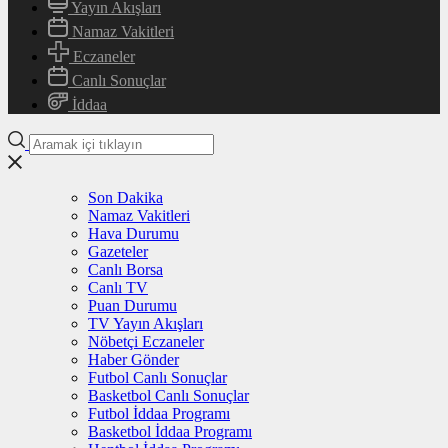
Yayın Akışları
Namaz Vakitleri
Eczaneler
Canlı Sonuçlar
İddaa
Son Dakika
Namaz Vakitleri
Hava Durumu
Gazeteler
Canlı Borsa
Canlı TV
Puan Durumu
TV Yayın Akışları
Nöbetçi Eczaneler
Haber Gönder
Futbol Canlı Sonuçlar
Basketbol Canlı Sonuçlar
Futbol İddaa Programı
Basketbol İddaa Programı