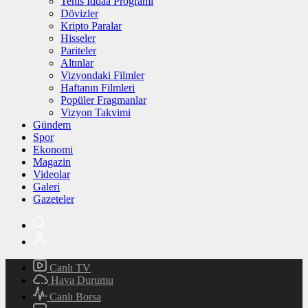
Tenis İddaa Programı
Dövizler
Kripto Paralar
Hisseler
Pariteler
Altınlar
Vizyondaki Filmler
Haftanın Filmleri
Popüler Fragmanlar
Vizyon Takvimi
Gündem
Spor
Ekonomi
Magazin
Videolar
Galeri
Gazeteler
Canlı TV
Hava Durumu
Canlı Borsa