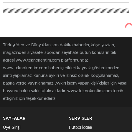
Türkiye'den ve Dünya’dan son dakika haberler, köşe yazıları,
magazinden siyasete, spordan seyahate bütün konuların tek
adresi www.teknokentim.com platformunda;
www.teknokentim.com haber içerikleri kaynak gösterilmeden
alıntı yapılamaz, kanuna aykırı ve izinsiz olarak kopyalanamaz,
başka yerde yayınlanamaz. Aykırı işlem yapan kişi/kişiler için yasal
başvuru hakkı saklı tutulmaktadır. www.teknokentim.com tercih
ettiğiniz için teşekkür ederiz.
SAYFALAR
SERVİSLER
Üye Girişi
Futbol İddaa