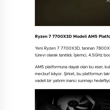
Ryzen 7 7700X3D Modeli AM5 Platfo
Yeni Ryzen 7 7700X3D, tanınan 7800X3D 
türevi olarak tanıtıldı. İşlemci, 4.5GHz bo
AM5 platformuna dayalı olan bu eser, kull
mecburî kılıyor. Şirket, bu platformun ta
vadeli bir yatırım inancı sunmayı hedefliyo