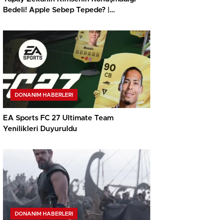
Bedeli! Apple Sebep Tepede? |
TeknoMaxx #6
DONANIM HABERLERI
EA Sports FC 27 Ultimate Team
Yenilikleri Duyuruldu
DONANIM HABERLERI