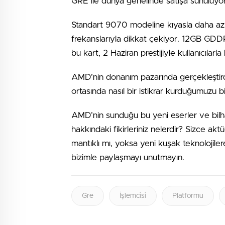
GRE ile dünya genelinde satışa sunuluyor
Standart 9070 modeline kıyasla daha az 
frekanslarıyla dikkat çekiyor. 12GB GDD
bu kart, 2 Haziran prestijiyle kullanıcılarl
AMD’nin donanım pazarında gerçekleştirdiğ
ortasında nasıl bir istikrar kurduğumuzu b
AMD’nin sunduğu bu yeni eserler ve bilh
hakkındaki fikirleriniz nelerdir? Sizce ak
mantıklı mı, yoksa yeni kuşak teknolojile
bizimle paylaşmayı unutmayın.
Gre
İşlemcisi
Platformu