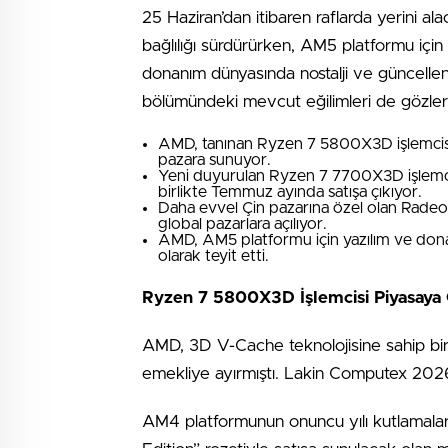
25 Haziran’dan itibaren raflarda yerini a
bağlılığı sürdürürken, AM5 platformu için
donanım dünyasında nostalji ve güncellenm
bölümündeki mevcut eğilimleri de gözler
AMD, tanınan Ryzen 7 5800X3D işlemcisin
pazara sunuyor.
Yeni duyurulan Ryzen 7 7700X3D işlemc
birlikte Temmuz ayında satışa çıkıyor.
Daha evvel Çin pazarına özel olan Radeon
global pazarlara açılıyor.
AMD, AM5 platformu için yazılım ve don
olarak teyit etti.
Ryzen 7 5800X3D İşlemcisi Piyasaya
AMD, 3D V-Cache teknolojisine sahip bir
emekliye ayırmıştı. Lakin Computex 2026’
AM4 platformunun onuncu yılı kutlamalar