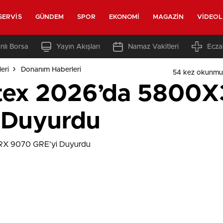
SERVIS
GÜNDEM
SPOR
EKONOMI
MAGAZIN
VIDEO
nlı Borsa
Yayın Akışları
Namaz Vakitleri
Ecza
eri
Donanım Haberleri
54 kez okunmu
ex 2026’da 5800X
 Duyurdu