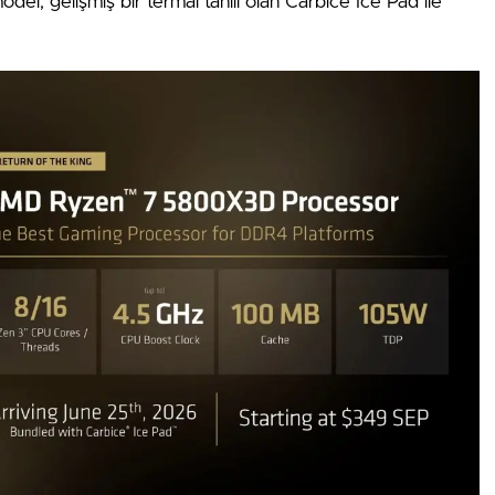
odel, gelişmiş bir termal tahlil olan Carbice Ice Pad ile