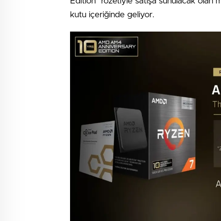
Edition” rozetiyle satışa sunulacak olan m
kutu içeriğinde geliyor.