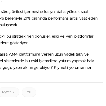
.
süreç ünitesi içermesine karşın, daha yüksek saat
R6 belleğiyle 21% oranında performans artışı vaat eden
a buluşacak.
i bu stratejik geri dönüşler, eski ve yeni platformlar
izlere gösteriyor.
assa AM4 platformuna verilen uzun vadeli takviye
tüel sistemlerde bu eski işlemcilere yatırım yapmak hala
re geçiş yapmak mı gerekiyor? Kıymetli yorumlarınızı
Ryzen 7
Yılı