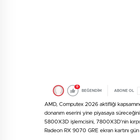
0
BEĞENDİM
ABONE OL
AMD, Computex 2026 aktifliği kapsamında t
donanım eserini yine piyasaya süreceğini 
5800X3D işlemcisini, 7800X3D’nin kırp
Radeon RX 9070 GRE ekran kartını gün 