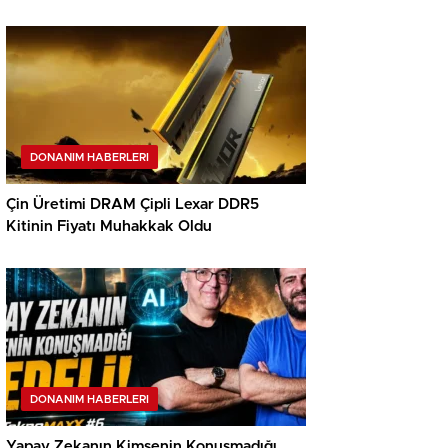
DONANIM HABERLERI
Çin Üretimi DRAM Çipli Lexar DDR5
Kitinin Fiyatı Muhakkak Oldu
DONANIM HABERLERI
Yapay Zekanın Kimsenin Konuşmadığı