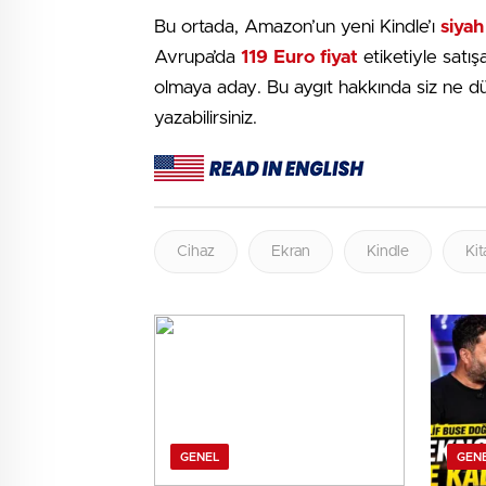
Bu ortada, Amazon’un yeni Kindle’ı
siyah
Avrupa’da
119 Euro fiyat
etiketiyle satış
olmaya aday. Bu aygıt hakkında siz ne d
yazabilirsiniz.
Cihaz
Ekran
Kindle
Kit
GENEL
GEN