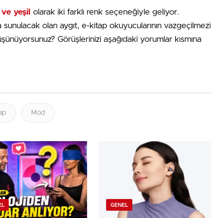
 ve yeşil
olarak iki farklı renk seçeneğiyle geliyor.
a sunulacak olan aygıt, e-kitap okuyucularının vazgeçilmezi
üşünüyorsunuz? Görüşlerinizi aşağıdaki yorumlar kısmına
ap
Mod
EL
GENEL