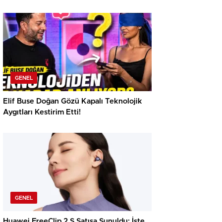
GENEL
Elif Buse Doğan Gözü Kapalı Teknolojik
Aygıtları Kestirim Etti!
GENEL
Huawei FreeClip 2 S Satışa Sunuldu: İşte