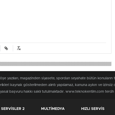
 köşe yazıları, magazinden siyasete, spordan seyahate bütün konuları
leri kaynak gösterilmeden alıntı yapılamaz, kanuna aykırı ve izinsiz
n yasal başvuru hakkı saklı tutulmaktadır. www.teknokentim.com tercih e
SERVİSLER 2
MULTİMEDYA
HIZLI SERVİS