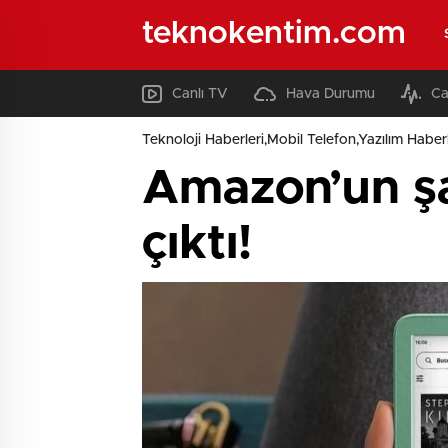
teknokentim.com
Canlı TV
Hava Durumu
Ca
Teknoloji Haberleri,Mobil Telefon,Yazılım Haberl
Amazon’un şar
çıktı!