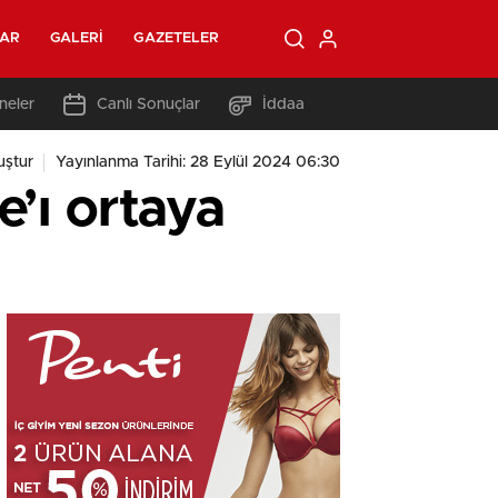
LAR
GALERI
GAZETELER
neler
Canlı Sonuçlar
İddaa
ştur
Yayınlanma Tarihi: 28 Eylül 2024 06:30
’ı ortaya