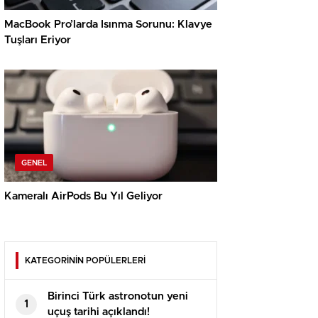
MacBook Pro’larda Isınma Sorunu: Klavye
Tuşları Eriyor
GENEL
Kameralı AirPods Bu Yıl Geliyor
KATEGORİNİN POPÜLERLERİ
Birinci Türk astronotun yeni
1
uçuş tarihi açıklandı!