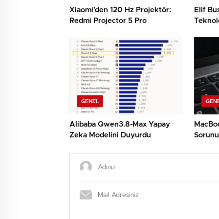
Xiaomi’den 120 Hz Projektör:
Elif B
Redmi Projector 5 Pro
Teknolo
Etti!
GENEL
GEN
Alibaba Qwen3.8-Max Yapay
MacBoo
Zeka Modelini Duyurdu
Sorunu: