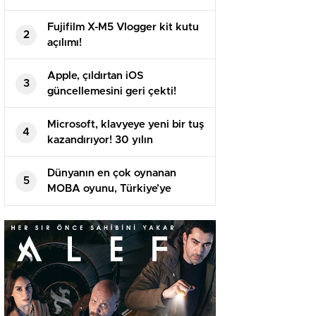
Fujifilm X-M5 Vlogger kit kutu
2
açılımı!
Apple, çıldırtan iOS
3
güncellemesini geri çekti!
Microsoft, klavyeye yeni bir tuş
4
kazandırıyor! 30 yılın
ardından…
Dünyanın en çok oynanan
5
MOBA oyunu, Türkiye’ye
geliyor!