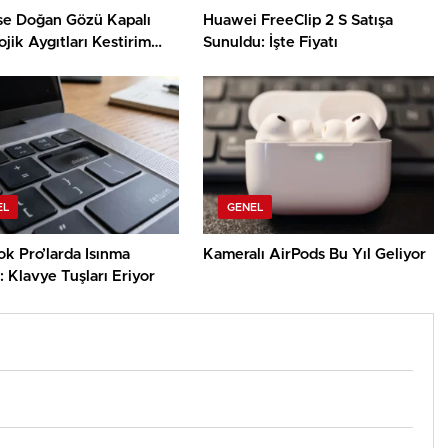
use Doğan Gözü Kapalı
Huawei FreeClip 2 S Satışa
jik Aygıtları Kestirim
Sunuldu: İşte Fiyatı
EL
GENEL
k Pro’larda Isınma
Kameralı AirPods Bu Yıl Geliyor
 Klavye Tuşları Eriyor