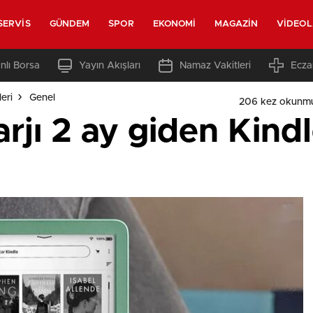
SERVIS
GÜNDEM
SPOR
EKONOMI
MAGAZIN
VIDEO
nlı Borsa
Yayın Akışları
Namaz Vakitleri
Ecza
eri
Genel
206 kez okunmu
jı 2 ay giden Kindle