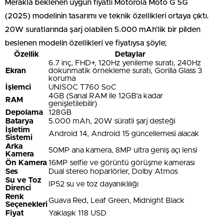
Merakla beklenen uygun fiyatlı Motorola Moto G 5G
(2025) modelinin tasarımı ve teknik özellikleri ortaya çıktı.
20W suratlarında şarj olabilen 5.000 mAh’lik bir pilden
beslenen modelin özellikleri ve fiyatıysa şöyle;
Özellik
Detaylar
6.7 inç, FHD+, 120Hz yenileme suratı, 240Hz
Ekran
dokunmatik örnekleme suratı, Gorilla Glass 3
koruma
İşlemci
UNISOC T760 SoC
4GB (Sanal RAM ile 12GB’a kadar
RAM
genişletilebilir)
Depolama
128GB
Batarya
5.000 mAh, 20W süratli şarj desteği
İşletim
Android 14, Android 15 güncellemesi alacak
Sistemi
Arka
50MP ana kamera, 8MP ultra geniş açı lensi
Kamera
Ön Kamera
16MP selfie ve görüntü görüşme kamerası
Ses
Dual stereo hoparlörler, Dolby Atmos
Su ve Toz
IP52 su ve toz dayanıklılığı
Direnci
Renk
Guava Red, Leaf Green, Midnight Black
Seçenekleri
Fiyat
Yaklaşık 118 USD