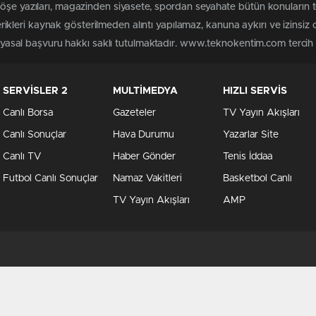
 köşe yazıları, magazinden siyasete, spordan seyahate bütün konuları
leri kaynak gösterilmeden alıntı yapılamaz, kanuna aykırı ve izinsiz
n yasal başvuru hakkı saklı tutulmaktadır. www.teknokentim.com tercih e
SERVİSLER 2
MULTİMEDYA
HIZLI SERVİS
Canlı Borsa
Gazeteler
TV Yayın Akışları
Canlı Sonuçlar
Hava Durumu
Yazarlar Site
Canlı TV
Haber Gönder
Tenis İddaa
Futbol Canlı Sonuçlar
Namaz Vakitleri
Basketbol Canlı
TV Yayın Akışları
AMP