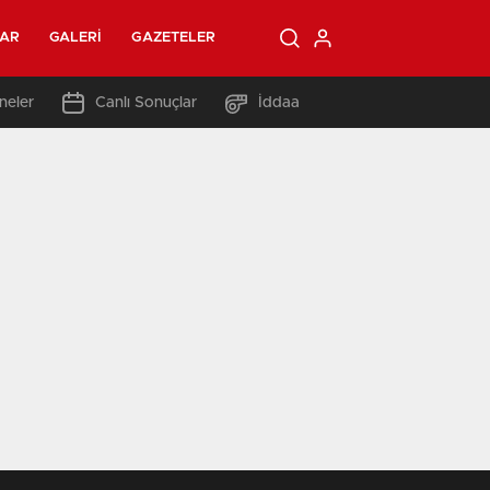
LAR
GALERI
GAZETELER
neler
Canlı Sonuçlar
İddaa