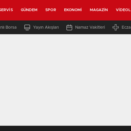
SERVIS
GÜNDEM
SPOR
EKONOMI
MAGAZIN
VIDEO
nlı Borsa
Yayın Akışları
Namaz Vakitleri
Ecza