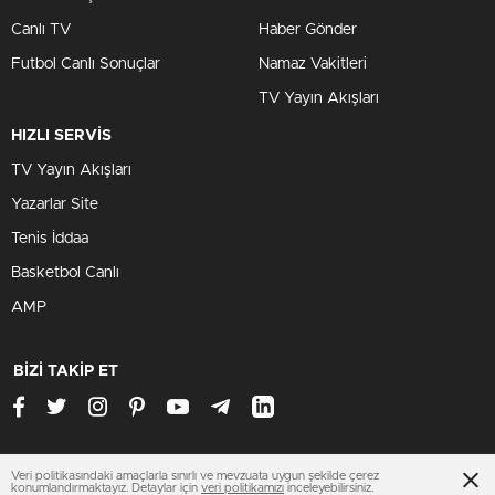
Canlı TV
Haber Gönder
Futbol Canlı Sonuçlar
Namaz Vakitleri
TV Yayın Akışları
HIZLI SERVİS
TV Yayın Akışları
Yazarlar Site
Tenis İddaa
Basketbol Canlı
AMP
BİZİ TAKİP ET
Veri politikasındaki amaçlarla sınırlı ve mevzuata uygun şekilde çerez
www.teknokentim.com
konumlandırmaktayız. Detaylar için
veri politikamızı
inceleyebilirsiniz.